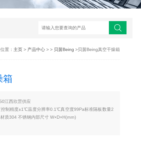
前位置：
主页
>
产品中心
> >
贝茵Being
>贝茵Being真空干燥箱
燥箱
-50江西欣罡供应
温度控制精度±1℃温度分辨率0.1℃真空度99Pa标准隔板数量2
材质304 不锈钢内部尺寸 W×D×H(mm)