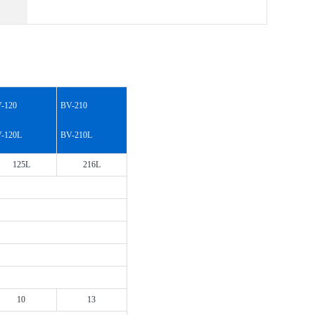
-120
BV-210
-120L
BV-210L
125L
216L
10
13