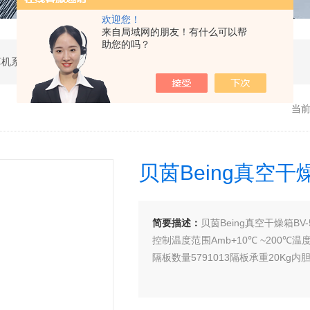
欢迎您！
来自局域网的朋友！有什么可以帮
助您的吗？
软件开发，计算机软硬件及辅助设备零售，计算机系统服务，电子产品销售，日用百货销售，机械设备销售，安防设备销售，通信设备销售，仪器仪表销售，五金产品零售，家用电器销售，化工产品生产（不含许可类化工产品），劳动保护用品销售，建筑材料销售，物联网技术服务，互联网数据服务，大数据服务，信息技术咨询服务，技术服务、技术开发、技术咨询、技术交流、技术转让、技术推广，办公设备租赁服务，计算机及办公设备维修，通讯设备修理，日用电器修理，电子、机械设备维护（不含特种设备），办公设备销售，光电子器件销售，电线、电缆经营，卫生用品和一次性使用医疗用品销售，日用口罩（非医用）销售，医用口罩零售，消毒剂销售（不含危险化学品），文具用品零售，体育用品及器材零售，箱包销售，特种劳动防护用品销售，照相器材及望远镜零售，机械零件、零部件销售，包装材料及制品销售，日用玻璃制品销售，互联网设备销售，气压动力机械及元件销售，气体压缩机械销售，气体、液体分离及纯净设备销售，皮革制品销售，可穿戴智能设备销售，金属丝绳及其制品销售，紧固件销售，金属切割及焊接设备销售，密封件销售，幻灯及投影设备销售，绘图、计算及测量仪器销售，复印和胶印设备销售，电子元器件与机电组件设备销售，导航终端销售，电池销售，技术玻璃制品销售，办公设备耗材销售，轴承、齿轮和传动部件销售，制冷、空调设备销售，智能仪器仪表销售，照相机及器材销售，照明器具销售，云计算设备销售，音响设备销售，物联网设备销售，网络设备销售，纸制品销售，信息系统集成服务，雷达、无线电导航设备专业修理，人工智能硬件销售，信息安全设备销售，电工仪器仪表销售，泵及真空设备销售，计算机软硬件及辅助设备批发，化工产品销售（不含许可类化工产品），工业控制计算机及系统销售，建筑装饰材料销售，日用品批发，电子元器件零售（除依法须经批准的项目外，凭营业执照依法自主开展经营活动）
当
贝茵Being真空干
简要描述：
贝茵Being真空干燥箱BV
控制温度范围Amb+10℃ ~200℃
隔板数量5791013隔板承重20Kg内胆