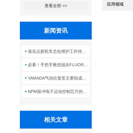
应用领域
查看全部 >>
新闻资讯
落实点胶机常态化维护工作持续保障生产线点胶工艺稳定合规
必看！手把手教您福乐FLUORO真空吸笔头的正确安装方法
YAMADA气动往复泵主要组成部件的功能特点详解
NPM脉冲电子运动控制芯片的规范安装方法分享
相关文章