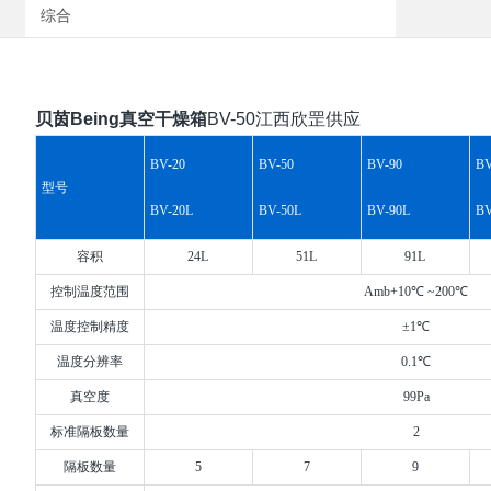
综合
贝茵Being真空干燥箱
BV-50江西欣罡供应
BV-20
BV-50
BV-90
BV
型号
BV-20L
BV-50L
BV-90L
BV
容积
24L
51L
91L
控制温度范围
Amb+10℃ ~200℃
温度控制精度
±1℃
温度分辨率
0.1℃
真空度
99Pa
标准隔板数量
2
隔板数量
5
7
9