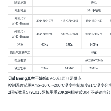
隔板承重
20Kg
内胆材质
304 不锈钢
内部尺寸
300×300×275
415×370×345
450×450×450
W×D×H(mm)
外部尺寸
445×505×590
580×594×670
610×721×774
W×D×H(mm)
净重
60Kg
95Kg
145Kg
惰性气体进气口
标配
电压要求
AC220V/50Hz
额定功率
700W
1400W
2000W
贝茵Being真空干燥箱
BV-50江西欣罡供应
控制温度范围Amb+10℃ ~200℃温度控制精度±1℃温度分
2隔板数量5791013隔板承重20Kg内胆材质304 不锈钢内部尺