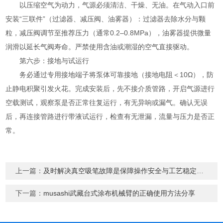
以压缩空气为动力，气源必须清洁、干燥、无油。在气动入口前
安装“三联件”（过滤器、减压阀、油雾器）：过滤器去除水分与颗
粒，减压阀调节至推荐压力（通常0.2–0.8MPa），油雾器提供微量
润滑以延长气阀寿命。严禁使用含油或潮湿的空气直接驱动。
第六步：接地与试运行
务必通过专用接地端子将泵体可靠接地（接地电阻＜10Ω），防
止静电积聚引发火花。完成安装后，先不接介质管路，开启气源进行
空载测试，观察泵是否正常往复运行，有无异响或漏气。确认无误
后，再连接管路进行带液试运行，检查有无泄漏，流量与压力是否正
常。
上一篇：
及时解决真空吸笔故障是保障操作安全与工艺稳定的关键
下一篇：
musashi武藏台式涂布机械臂的正确使用方法分享