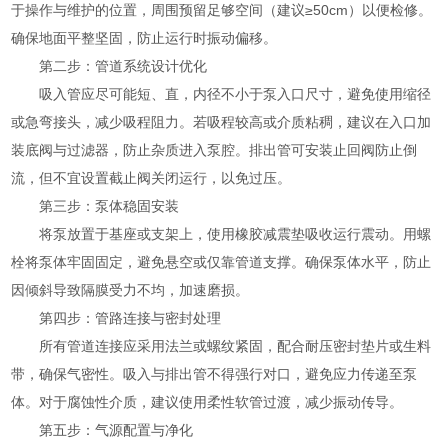
于操作与维护的位置，周围预留足够空间（建议≥50cm）以便检修。
确保地面平整坚固，防止运行时振动偏移。
第二步：管道系统设计优化
吸入管应尽可能短、直，内径不小于泵入口尺寸，避免使用缩径
或急弯接头，减少吸程阻力。若吸程较高或介质粘稠，建议在入口加
装底阀与过滤器，防止杂质进入泵腔。排出管可安装止回阀防止倒
流，但不宜设置截止阀关闭运行，以免过压。
第三步：泵体稳固安装
将泵放置于基座或支架上，使用橡胶减震垫吸收运行震动。用螺
栓将泵体牢固固定，避免悬空或仅靠管道支撑。确保泵体水平，防止
因倾斜导致隔膜受力不均，加速磨损。
第四步：管路连接与密封处理
所有管道连接应采用法兰或螺纹紧固，配合耐压密封垫片或生料
带，确保气密性。吸入与排出管不得强行对口，避免应力传递至泵
体。对于腐蚀性介质，建议使用柔性软管过渡，减少振动传导。
第五步：气源配置与净化