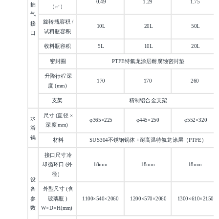
0.49
1.29
1.75
抽
（㎡）
气
旋转瓶容积 /
接
10L
20L
50L
试料瓶容积
口
收料瓶容积
5L
10L
20L
密封圈
PTFE特氟龙涂层耐腐蚀密封垫
升降行程深
170
170
260
度 (mm)
支架
精制铝合金支架
尺寸 (直径 ×
水
φ365×225
φ445×250
φ552×320
深度 mm)
浴
锅
材料
SUS304不锈钢锅体 +耐高温特氟龙涂层（PTFE）
接口尺寸冷
却循环口 (外
18mm
18mm
18mm
径）
设
备
外型尺寸 (含
参
玻璃瓶 )
1100×540×2060
1200×570×2060
1300×610×2150
数
W×D×H(mm)