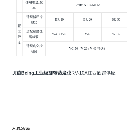
使用电源 /频
220V 50HZ/60HZ
率
适配循环冷
BR-10
BR-20
BR-50
却器
配
套
适配耐腐蚀
V-40 / V-65
V-65
V-135
设
隔膜泵
备
适配真空控
VC-50（V-20 / V-40 可选）
制器
贝茵Being工业级旋转蒸发仪
RV-10A江西欣罡供应
产品咨询