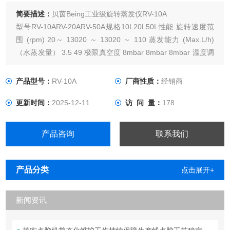
简要描述：
贝茵Being工业级旋转蒸发仪RV-10A
型号RV-10ARV-20ARV-50A规格10L20L50L性能 旋转速度范
围 (rpm) 20～ 13020 ～ 13020 ～ 110 蒸发能力 (Max.L/h)
（水蒸发量） 3.5 49 极限真空度 8mbar 8mbar 8mbar 温度调
节范围 水：RT+5～ 99℃ 油：RT+5～180℃（选配） 温度精
度 ±1℃真空抽气接口 安全保护
产品型号：
RV-10A
厂商性质：
经销商
更新时间：
2025-12-11
访 问 量：
178
产品咨询
联系我们
产品分类
点击展开+
新闻资讯