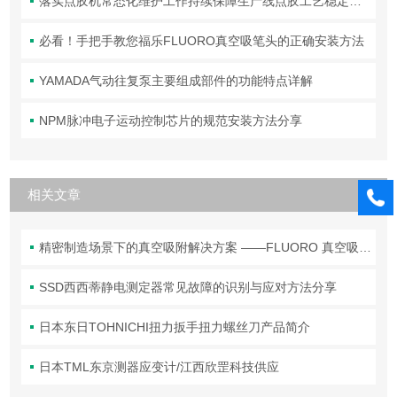
落实点胶机常态化维护工作持续保障生产线点胶工艺稳定合规
必看！手把手教您福乐FLUORO真空吸笔头的正确安装方法
YAMADA气动往复泵主要组成部件的功能特点详解
NPM脉冲电子运动控制芯片的规范安装方法分享
相关文章
精密制造场景下的真空吸附解决方案 ——FLUORO 真空吸笔头技术解析
SSD西西蒂静电测定器常见故障的识别与应对方法分享
日本东日TOHNICHI扭力扳手扭力螺丝刀产品简介
日本TML东京测器应变计/江西欣罡科技供应