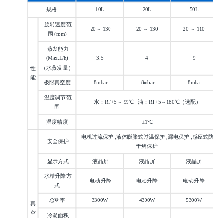
规格
10L
20L
50L
旋转速度范
20～ 130
20 ～ 130
20 ～ 110
围 (rpm)
蒸发能力
(Max.L/h)
3.5
4
9
（水蒸发量）
性
能
极限真空度
8mbar
8mbar
8mbar
温度调节范
水：RT+5～ 99℃ 油：RT+5～180℃（选配）
围
温度精度
±1℃
电机过流保护 ,液体膨胀式过温保护 ,漏电保护 ,感应式防
安全保护
干烧保护
显示方式
液晶屏
液晶屏
液晶屏
水槽升降方
电动升降
电动升降
电动升降
式
总功率
3300W
4300W
5300W
真
空
冷凝面积