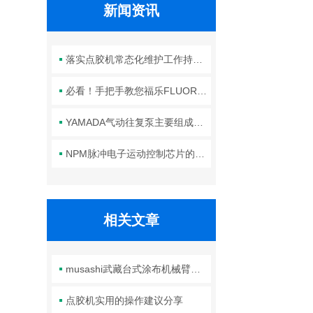
新闻资讯
落实点胶机常态化维护工作持续保障生产线点胶工艺稳定合规
必看！手把手教您福乐FLUORO真空吸笔头的正确安装方法
YAMADA气动往复泵主要组成部件的功能特点详解
NPM脉冲电子运动控制芯片的规范安装方法分享
相关文章
musashi武藏台式涂布机械臂的正确使用方法分享
点胶机实用的操作建议分享