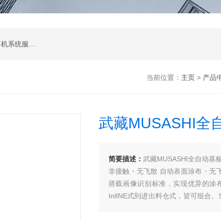
软件开发，计算机软硬件及辅助设备零售，计算机系统服务，电子产品销售，日用百货销售，机械设备销售，安防设备销售，通信设备销售，仪器仪表销售，五金产品零售，家用电器销售，化工产品生产（不含许可类化工产品），劳动保护用品销售，建筑材料销售，物联网技术服务，互联网数据服务，大数据服务，信息技术咨询服务，技术服务、技术开发、技术咨询、技术交流、技术转让、技术推广，办公设备租赁服务，计算机及办公设备维修，通讯设备修理，日用电器修理，电子、机械设备维护（不含特种设备），办公设备销售，光电子器件销售，电线、电缆经营，卫生用品和一次性使用医疗用品销售，日用口罩（非医用）销售，医用口罩零售，消毒剂销售（不含危险化学品），文具用品零售，体育用品及器材零售，箱包销售，特种劳动防护用品销售，照相器材及望远镜零售，机械零件、零部件销售，包装材料及制品销售，日用玻璃制品销售，互联网设备销售，气压动力机械及元件销售，气体压缩机械销售，气体、液体分离及纯净设备销售，皮革制品销售，可穿戴智能设备销售，金属丝绳及其制品销售，紧固件销售，金属切割及焊接设备销售，密封件销售，幻灯及投影设备销售，绘图、计算及测量仪器销售，复印和胶印设备销售，电子元器件与机电组件设备销售，导航终端销售，电池销售，技术玻璃制品销售，办公设备耗材销售，轴承、齿轮和传动部件销售，制冷、空调设备销售，智能仪器仪表销售，照相机及器材销售，照明器具销售，云计算设备销售，音响设备销售，物联网设备销售，网络设备销售，纸制品销售，信息系统集成服务，雷达、无线电导航设备专业修理，人工智能硬件销售，信息安全设备销售，电工仪器仪表销售，泵及真空设备销售，计算机软硬件及辅助设备批发，化工产品销售（不含许可类化工产品），工业控制计算机及系统销售，建筑装饰材料销售，日用品批发，电子元器件零售（除依法须经批准的项目外，凭营业执照依法自主开展经营活动）
当前位置：
主页
>
产品
武藏MUSASHI
简要描述：
武藏MUSASHI全自动基
非接触・无飞散 自动表面涂布・无
搭载画像识别标准，实现优异的涂布再现
InlINE式到进出料仓式，皆可组合。S
型号FCD1000工件尺寸宽30mm～25