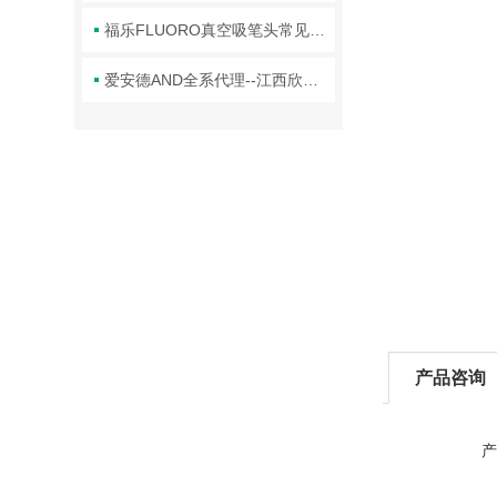
福乐FLUORO真空吸笔头常见故障及对应解决办法大公开
爱安德AND全系代理--江西欣罡科技
产品咨询
产