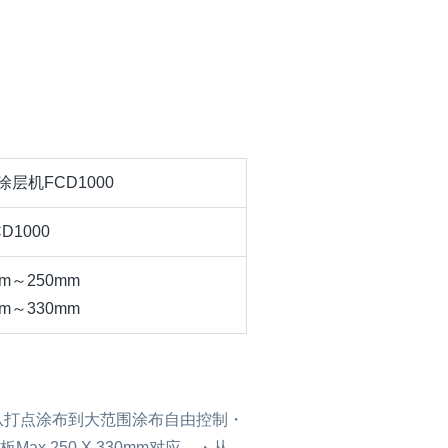
层机FCD1000
CD1000
m～250mm
m～330mm
从打点涂布到大范围涂布自由控制・
.250 X 330mm对应。・从