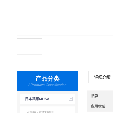
详细介绍
产品分类
/ Products Classification
品牌
日本武藏MUSASHI
应用领域
点胶阀・喷雾型产品