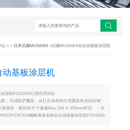
中心
> >
日本武藏MUSASHI
>武藏MUSASHI全自动基板涂层机
全自动基板涂层机
板涂层机FCD1000江西欣罡供应
飞散，无须防护覆面，从打点涂布到大范围涂布自由控制・
性・能到Ｍ尺寸基板Max.250 X 330mm对应。・从
PECIFICATION概略规格名称全自动基板涂层机FCD1000
0mm长50