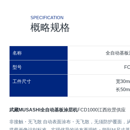
SPECIFICATION
概略规格
名称
全自动基板涂
型号
F
工件尺寸
宽30m
长50m
武藏MUSASHI全自动基板涂层机
FCD1000江西欣罡供应
非接触・无飞散 自动表面涂布・无飞散，无须防护覆面，
搭载画像识别标准，实现优异的涂布再现性・能到Ｍ尺寸基板Max