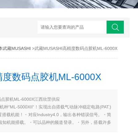
本武藏MUSASHI
>武藏MUSASHI高精度数码点胶机ML-6000X
精度数码点胶机ML-6000X
码点胶机ML-6000X江西欣罡供应
ML-5000XII“！实现出自搭载气动脉冲稳定电路(PAT.)
载机能！・对应Industry4.0，输出各种错误信号。・简
量检知机能搭载。・可以品种的频道登录。・另外，搭载许多