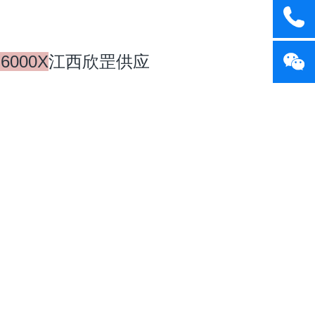
-6000X
江西欣罡供应