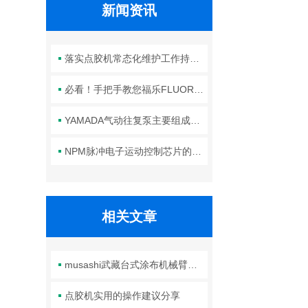
新闻资讯
落实点胶机常态化维护工作持续保障生产线点胶工艺稳定合规
必看！手把手教您福乐FLUORO真空吸笔头的正确安装方法
YAMADA气动往复泵主要组成部件的功能特点详解
NPM脉冲电子运动控制芯片的规范安装方法分享
相关文章
musashi武藏台式涂布机械臂的正确使用方法分享
点胶机实用的操作建议分享