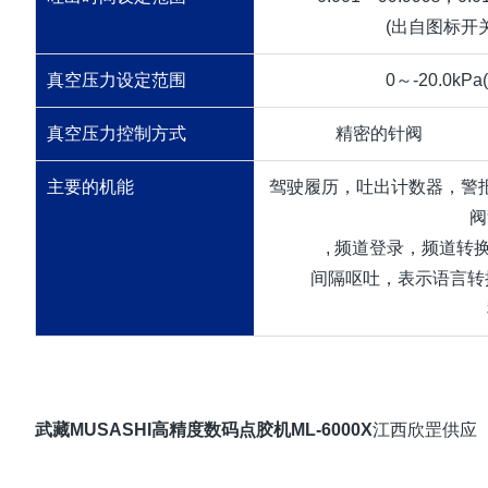
(出自图标开
真空压力设定范围
0～-20.0kP
真空压力控制方式
精密的针阀
主要的机能
驾驶履历，吐出计数器，警
阀
, 频道登录，频道
间隔呕吐，表示语言转
武藏MUSASHI高精度数码点胶机ML-6000X
江西欣罡供应