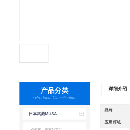
详细介绍
产品分类
/ Products Classification
品牌
日本武藏MUSASHI
应用领域
点胶阀・喷雾型产品