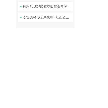
福乐FLUORO真空吸笔头常见故障及对应解决办法大公开
爱安德AND全系代理--江西欣罡科技