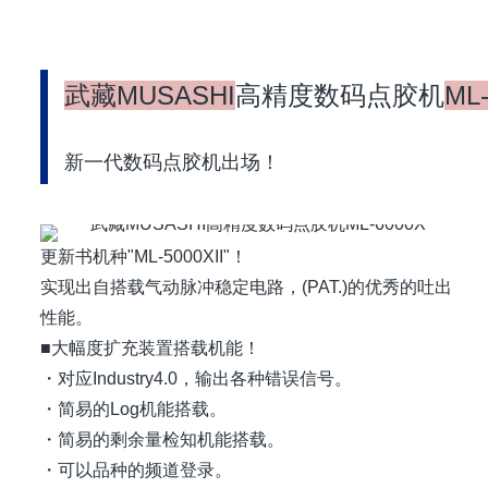
武藏MUSASHI
高精度数码点胶机
ML
新一代数码点胶机出场！
更新书机种"ML-5000XII"！
实现出自搭载气动脉冲稳定电路，(PAT.)的优秀的吐出
性能。
■大幅度扩充装置搭载机能！
・对应Industry4.0，输出各种错误信号。
・简易的Log机能搭载。
・简易的剩余量检知机能搭载。
・可以品种的频道登录。