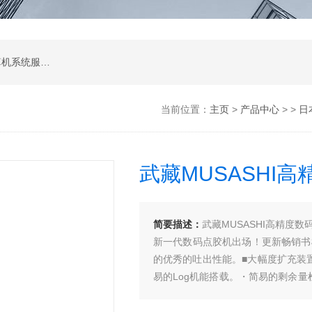
软件开发，计算机软硬件及辅助设备零售，计算机系统服务，电子产品销售，日用百货销售，机械设备销售，安防设备销售，通信设备销售，仪器仪表销售，五金产品零售，家用电器销售，化工产品生产（不含许可类化工产品），劳动保护用品销售，建筑材料销售，物联网技术服务，互联网数据服务，大数据服务，信息技术咨询服务，技术服务、技术开发、技术咨询、技术交流、技术转让、技术推广，办公设备租赁服务，计算机及办公设备维修，通讯设备修理，日用电器修理，电子、机械设备维护（不含特种设备），办公设备销售，光电子器件销售，电线、电缆经营，卫生用品和一次性使用医疗用品销售，日用口罩（非医用）销售，医用口罩零售，消毒剂销售（不含危险化学品），文具用品零售，体育用品及器材零售，箱包销售，特种劳动防护用品销售，照相器材及望远镜零售，机械零件、零部件销售，包装材料及制品销售，日用玻璃制品销售，互联网设备销售，气压动力机械及元件销售，气体压缩机械销售，气体、液体分离及纯净设备销售，皮革制品销售，可穿戴智能设备销售，金属丝绳及其制品销售，紧固件销售，金属切割及焊接设备销售，密封件销售，幻灯及投影设备销售，绘图、计算及测量仪器销售，复印和胶印设备销售，电子元器件与机电组件设备销售，导航终端销售，电池销售，技术玻璃制品销售，办公设备耗材销售，轴承、齿轮和传动部件销售，制冷、空调设备销售，智能仪器仪表销售，照相机及器材销售，照明器具销售，云计算设备销售，音响设备销售，物联网设备销售，网络设备销售，纸制品销售，信息系统集成服务，雷达、无线电导航设备专业修理，人工智能硬件销售，信息安全设备销售，电工仪器仪表销售，泵及真空设备销售，计算机软硬件及辅助设备批发，化工产品销售（不含许可类化工产品），工业控制计算机及系统销售，建筑装饰材料销售，日用品批发，电子元器件零售（除依法须经批准的项目外，凭营业执照依法自主开展经营活动）
当前位置：
主页
>
产品中心
> >
日
武藏MUSASHI高
简要描述：
武藏MUSASHI高精度数
新一代数码点胶机出场！更新畅销书机种“
的优秀的吐出性能。■大幅度扩充装置搭
易的Log机能搭载。・简易的剩余
新一代机能。