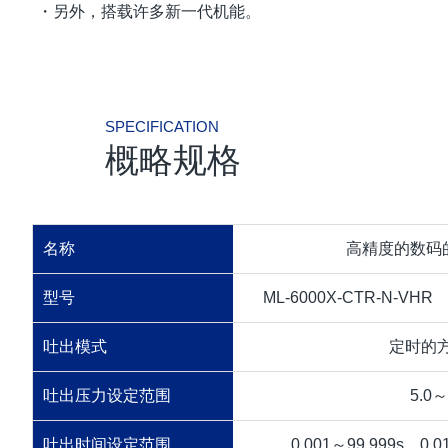
・另外，搭载许多新一代机能。
SPECIFICATION
概略规格
名称
高精度的数码的
型号
ML-6000X-CTR-N-VHR
吐出模式
定时的
吐出压力设定范围
5.0～
吐出时间设定范围
0.001～99.999s，0.0