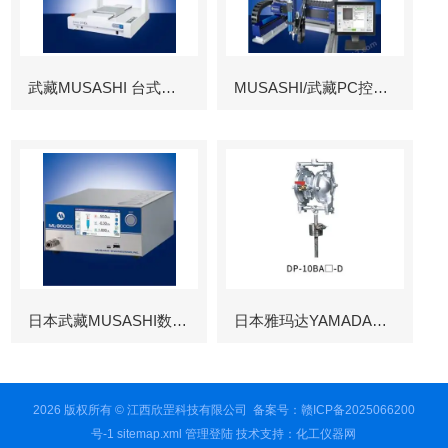
武藏MUSASHI 台式涂布机械臂
MUSASHI/武藏PC控制图像识别机械臂
日本武藏MUSASHI数字控制点胶机
日本雅玛达YAMADA往复泵
2026 版权所有 © 江西欣罡科技有限公司
备案号：赣ICP备2025066200
号-1
sitemap.xml
管理登陆
技术支持：
化工仪器网