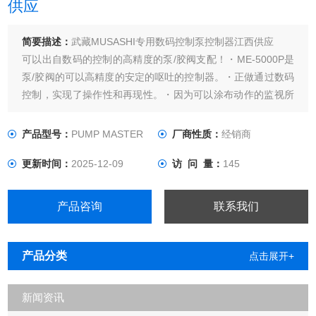
供应
简要描述：
武藏MUSASHI专用数码控制泵控制器江西供应
可以出自数码的控制的高精度的泵/胶阀支配！・ME-5000P是
泵/胶阀的可以高精度的安定的呕吐的控制器。・正做通过数码
控制，实现了操作性和再现性。・因为可以涂布动作的监视所
以，根据外部输入输出信号，在装置搭载发挥威力。
SPECIFICATION概略规格名称JUSTROPUMP专用的数码的控
产品型号：
PUMP MASTER
厂商性质：
经销商
制泵控制器PUMP MASTER型号ME-5000P
更新时间：
2025-12-09
访 问 量：
145
产品咨询
联系我们
产品分类
点击展开+
新闻资讯