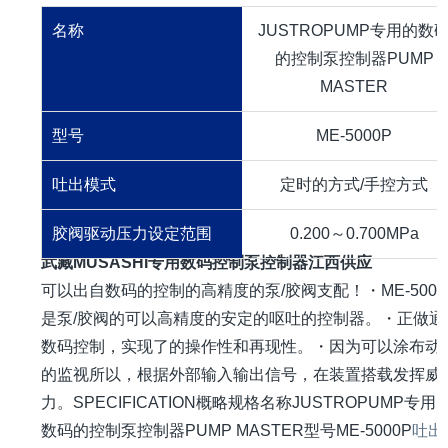
名称
JUSTROPUMP专用的数
的控制泵控制器PUMP
MASTER
型号
ME-5000P
吐出模式
定时的方式/手控方式
胶阀驱动压力设定范围
0.200～0.700MPa
武藏MUSASHI专用数码控制泵控制器江西供应
可以出自数码的控制的高精度的泵/胶阀支配！・ME-5000
是泵/胶阀的可以高精度的安定的呕吐的控制器。・正做通
数码控制，实现了的操作性和再现性。・因为可以涂布动
的监视所以，根据外部输入输出信号，在装置搭载发挥威
力。SPECIFICATION概略规格名称JUSTROPUMP专用
数码的控制泵控制器PUMP MASTER型号ME-5000P
吐出