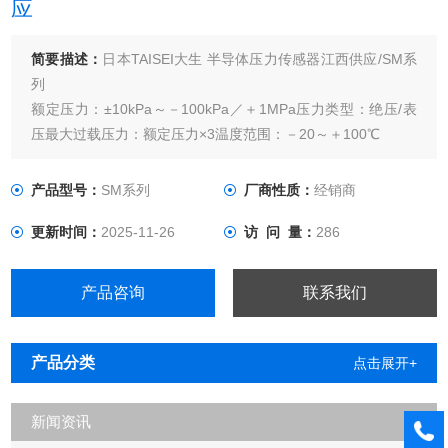
应
简要描述：
日本TAISEI大生 半导体压力传感器江西供应/SM系
列
额定压力：±10kPa～－100kPa／＋1MPa压力类型：绝压/表
压最大过载压力：额定压力×3温度范围：－20～＋100℃
产品型号：
SM系列
厂商性质：
经销商
更新时间：
2025-11-26
访 问 量：
286
产品咨询
联系我们
产品分类
点击展开+
新闻资讯