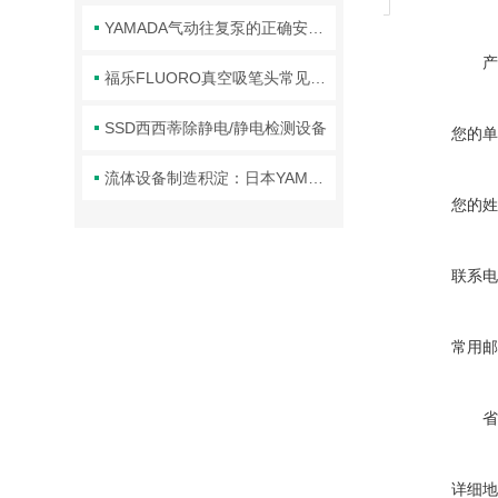
YAMADA气动往复泵的正确安装步骤与注意事项分享
产
福乐FLUORO真空吸笔头常见故障及对应解决办法大公开
SSD西西蒂除静电/静电检测设备
您的单
流体设备制造积淀：日本YAMADA品牌技术体系与行业应用解析
您的姓
联系电
常用邮
省
详细地