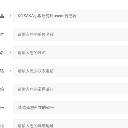
品：
位：
名：
话：
箱：
份：
址：