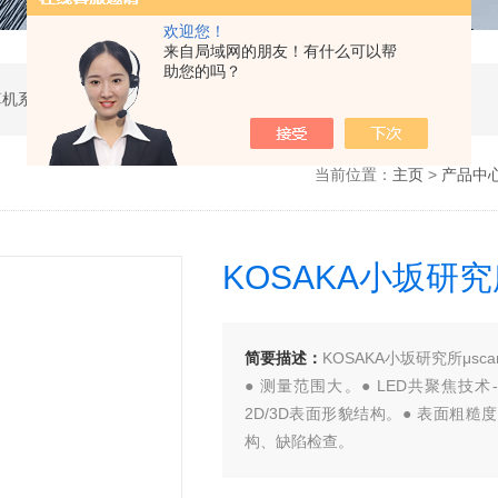
欢迎您！
来自局域网的朋友！有什么可以帮
助您的吗？
软件开发，计算机软硬件及辅助设备零售，计算机系统服务，电子产品销售，日用百货销售，机械设备销售，安防设备销售，通信设备销售，仪器仪表销售，五金产品零售，家用电器销售，化工产品生产（不含许可类化工产品），劳动保护用品销售，建筑材料销售，物联网技术服务，互联网数据服务，大数据服务，信息技术咨询服务，技术服务、技术开发、技术咨询、技术交流、技术转让、技术推广，办公设备租赁服务，计算机及办公设备维修，通讯设备修理，日用电器修理，电子、机械设备维护（不含特种设备），办公设备销售，光电子器件销售，电线、电缆经营，卫生用品和一次性使用医疗用品销售，日用口罩（非医用）销售，医用口罩零售，消毒剂销售（不含危险化学品），文具用品零售，体育用品及器材零售，箱包销售，特种劳动防护用品销售，照相器材及望远镜零售，机械零件、零部件销售，包装材料及制品销售，日用玻璃制品销售，互联网设备销售，气压动力机械及元件销售，气体压缩机械销售，气体、液体分离及纯净设备销售，皮革制品销售，可穿戴智能设备销售，金属丝绳及其制品销售，紧固件销售，金属切割及焊接设备销售，密封件销售，幻灯及投影设备销售，绘图、计算及测量仪器销售，复印和胶印设备销售，电子元器件与机电组件设备销售，导航终端销售，电池销售，技术玻璃制品销售，办公设备耗材销售，轴承、齿轮和传动部件销售，制冷、空调设备销售，智能仪器仪表销售，照相机及器材销售，照明器具销售，云计算设备销售，音响设备销售，物联网设备销售，网络设备销售，纸制品销售，信息系统集成服务，雷达、无线电导航设备专业修理，人工智能硬件销售，信息安全设备销售，电工仪器仪表销售，泵及真空设备销售，计算机软硬件及辅助设备批发，化工产品销售（不含许可类化工产品），工业控制计算机及系统销售，建筑装饰材料销售，日用品批发，电子元器件零售（除依法须经批准的项目外，凭营业执照依法自主开展经营活动）
当前位置：
主页
>
产品中
KOSAKA小坂研究
简要描述：
KOSAKA小坂研究所μsc
● 测量范围大。● LED共聚焦技术-单
2D/3D表面形貌结构。● 表面粗
构、缺陷检查。