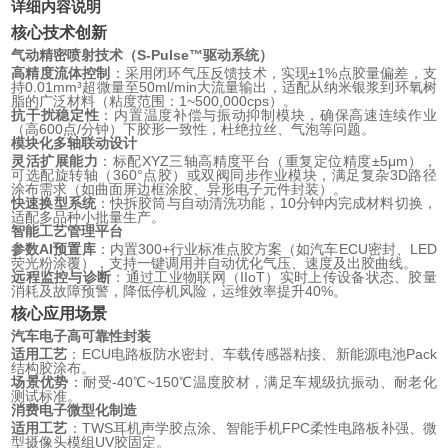
详细内容说明
核心技术创新
气动精密喷射技术（S-Pulse™驱动系统）
高精度流体控制
：采用闭环气压反馈技术，实现±1%点胶量偏差，支
持0.01mm³超微量至50ml/min大流量输出，适配从纳米银浆到环氧树
脂的广泛材料（粘度范围：1~500,000cps）。
抗干扰稳定性
：内置温度补偿与振动抑制模块，确保高速连续作业
（高600点/分钟）下胶形一致性，杜绝拉丝、气泡等问题。
模块化多轴联动设计
灵活扩展能力
：标配XYZ三轴高精度平台（重复定位精度±5μm），
可选配旋转轴（360°点胶）或双阀同步作业模块，满足复杂3D路径
涂布需求（如曲面屏边框涂胶、异形电子元件封装）。
快速换型系统
：快拆胶筒与自动清洗功能，10分钟内完成材料切换，
适配多品种小批量生产。
智能工艺管理平台
参数AI预置库
：内置300+行业标准点胶方案（如汽车ECU密封、LED
荧光粉涂覆），支持一键调用并自动优化气压、速度及出胶曲线。
远程监控与诊断
：通过工业物联网（IIoT）实时上传设备状态、胶量
消耗及故障预警，降低停机风险，运维效率提升40%。
核心应用场景
汽车电子高可靠性封装
适用工艺
：ECU电路板防水密封、车载传感器粘接、新能源电池Pack
结构胶涂布。
场景优势
：耐受-40℃~150℃温度胶材，满足车规级抗振动、耐老化
测试标准。
消费电子微型化制造
适用工艺
：TWS耳机声学胶点涂、智能手机FPC柔性电路板补强、微
型摄像头模组UV胶固定。