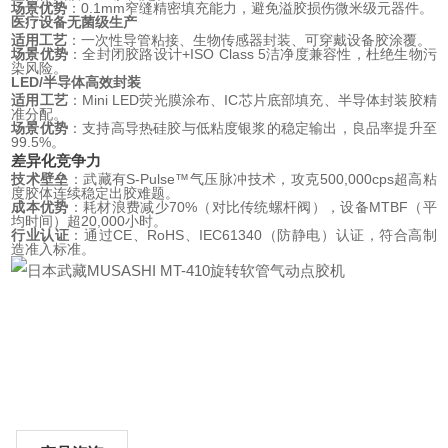
场景优势
：0.1mm窄缝精密填充能力，避免溢胶损伤微米级元器件。
医疗设备无菌级生产
适用工艺
：一次性导管粘接、生物传感器封装、可穿戴设备胶涂覆。
场景优势
：全封闭胶路设计+ISO Class 5洁净度兼容性，杜绝生物污
染风险。
LED/半导体高效封装
适用工艺
：Mini LED荧光膜涂布、IC芯片底部填充、半导体封装胶精
准分配。
场景优势
：支持高导热硅胶与低粘度银浆的稳定输出，良品率提升至
99.5%。
差异化竞争力
技术壁垒
：武藏有S-Pulse™气压脉冲技术，攻克500,000cps超高粘
度胶体连续稳定出胶难题。
成本优势
：耗材浪费减少70%（对比传统螺杆阀），设备MTBF（平
均时间）超20,000小时。
行业认证
：通过CE、RoHS、IEC61340（防静电）认证，符合高制
造准入标准。