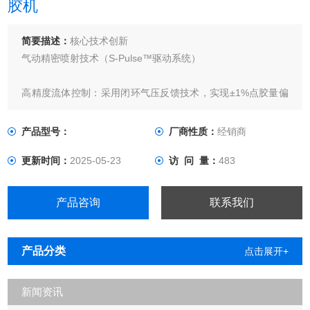
胶机
简要描述：
核心技术创新
气动精密喷射技术（S-Pulse™驱动系统）
高精度流体控制：采用闭环气压反馈技术，实现±1%点胶量偏
差，支持0.01mm³超微量至50ml/min大流量输出，适配从纳米
银浆到环氧树脂的广泛材料（粘度范围：1~500,000cps）。
产品型号：
厂商性质：
经销商
更新时间：
2025-05-23
访 问 量：
483
抗干扰稳定性：内置温度补偿与振动抑制模块，确保高速连续
作业（高600点/分钟）下胶形一致性，杜绝拉丝、气泡等问
题。
产品咨询
联系我们
模块化多轴联动设计
产品分类
点击展开+
灵活扩
新闻资讯