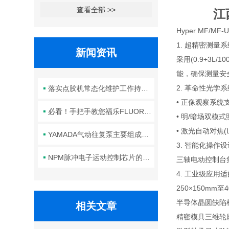
查看全部 >>
江
Hyper MF/M
1. 超精密测量
新闻资讯
采用(0.9+3
能，确保测量安
2. 革命性光学
落实点胶机常态化维护工作持续保障生产线点胶工艺稳定合规
• 正像观察系统
必看！手把手教您福乐FLUORO真空吸笔头的正确安装方法
• 明/暗场双
• 激光自动对焦
YAMADA气动往复泵主要组成部件的功能特点详解
3. 智能化操作
NPM脉冲电子运动控制芯片的规范安装方法分享
三轴电动控制台集
4. 工业级应用
250×150mm
半导体晶圆缺陷
相关文章
精密模具三维轮