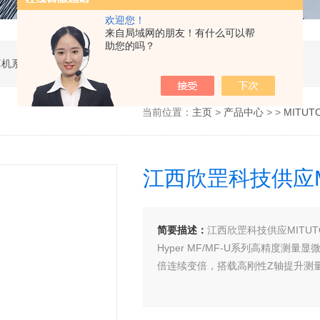
欢迎您！
来自局域网的朋友！有什么可以帮
助您的吗？
软件开发，计算机软硬件及辅助设备零售，计算机系统服务，电子产品销售，日用百货销售，机械设备销售，安防设备销售，通信设备销售，仪器仪表销售，五金产品零售，家用电器销售，化工产品生产（不含许可类化工产品），劳动保护用品销售，建筑材料销售，物联网技术服务，互联网数据服务，大数据服务，信息技术咨询服务，技术服务、技术开发、技术咨询、技术交流、技术转让、技术推广，办公设备租赁服务，计算机及办公设备维修，通讯设备修理，日用电器修理，电子、机械设备维护（不含特种设备），办公设备销售，光电子器件销售，电线、电缆经营，卫生用品和一次性使用医疗用品销售，日用口罩（非医用）销售，医用口罩零售，消毒剂销售（不含危险化学品），文具用品零售，体育用品及器材零售，箱包销售，特种劳动防护用品销售，照相器材及望远镜零售，机械零件、零部件销售，包装材料及制品销售，日用玻璃制品销售，互联网设备销售，气压动力机械及元件销售，气体压缩机械销售，气体、液体分离及纯净设备销售，皮革制品销售，可穿戴智能设备销售，金属丝绳及其制品销售，紧固件销售，金属切割及焊接设备销售，密封件销售，幻灯及投影设备销售，绘图、计算及测量仪器销售，复印和胶印设备销售，电子元器件与机电组件设备销售，导航终端销售，电池销售，技术玻璃制品销售，办公设备耗材销售，轴承、齿轮和传动部件销售，制冷、空调设备销售，智能仪器仪表销售，照相机及器材销售，照明器具销售，云计算设备销售，音响设备销售，物联网设备销售，网络设备销售，纸制品销售，信息系统集成服务，雷达、无线电导航设备专业修理，人工智能硬件销售，信息安全设备销售，电工仪器仪表销售，泵及真空设备销售，计算机软硬件及辅助设备批发，化工产品销售（不含许可类化工产品），工业控制计算机及系统销售，建筑装饰材料销售，日用品批发，电子元器件零售（除依法须经批准的项目外，凭营业执照依法自主开展经营活动）
当前位置：
主页
>
产品中心
> >
MITU
江西欣罡科技供应M
简要描述：
江西欣罡科技供应MITU
Hyper MF/MF-U系列高精度测量
倍连续变倍，搭载高刚性Z轴提升测