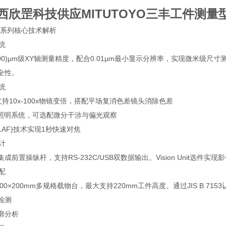
西欣罡科技供应MITUTOYO三丰工件测量
F-U系列核心技术解析
系统
L/1000)µm级XY轴测量精度，配合0.01µm最小显示分辨率，实现微米级
全性。
系统
支持10x-100x物镜变倍，搭配平场复消色差镜头消除色差
模式照明系统，可选配微分干涉与偏光观察
(LAF)技术实现1秒快速对焦
设计
成前置操纵杆，支持RS-232C/USB双数据输出。Vision Unit选
适配
至400×200mm多规格载物台，最大支持220mm工件高度。通过JIS B 71
检测
廓分析