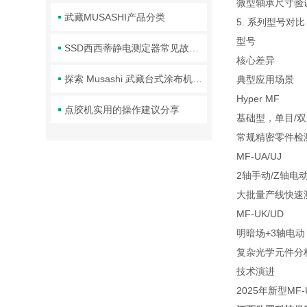
微型轴承尺寸验
武藏MUSASHI产品分类
5. 系列型号对比
型号
SSD西西蒂静电测定器常见故障的识别与应对方法分享
核心差异
探索 Musashi 武藏台式涂布机械臂的核心技术
典型应用场景
Hyper MF
点胶机实用的操作建议分享
基础型，单目/
常规精密零件检
MF-UA/UJ
2轴手动/Z轴电
大批量产线快速
MF-UK/UD
明暗场+3轴电动
复杂光学元件分
技术演进
2025年新型MF