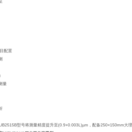
证
双目配置
测
动
测量
析
-UB2515B型号将测量精度提升至(0.9+0.003L)µm，配备250×150