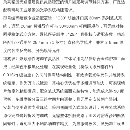
为高精度光路搭建提供灵活稳定的镜片固定与调节解决方案，广泛适
配科研与工业场景的光学系统构建需求。
型号编码暗藏专业适配逻辑：“C30" 明确其归属 30mm 系列笼式系
统，适配 φ6mm 标准导向杆与 30×30mm 杆间距规范，可无缝对接
同规格笼式立方体、透镜座等部件；“25.4" 直指核心适配参数，精准
匹配行业通用的 25.4mm（1 英寸）直径光学镜片，兼容 2-5mm 厚
度的各类反光镜、分光镜等元件。
结构设计兼顾刚性与调节灵活性：主体采用高品质铝合金精密加工而
成，经黑色阳极氧化处理，在实现轻量化（类似同系列部件约
0.016kg 级自重）的同时保障结构刚性，有效承载光学元件并维持系
统稳定。作为万向式镜架，其核心优势在于多维调节能力，可实现镜
片角度的精细微调，配合笼式系统四面安装特性，能完成光路 90 度
弯折、多维度拆分及三维空间方向调整，且无固定安装朝向限制。
安装与使用遵循专业规范：采用侧面插入式组装设计，可在笼式系统
原位完成镜片拆装与调试，无需整体拆解光路；组装时需逐步均衡紧
固螺钉，避免应力不均影响调节精度。为显微镜改装、激光加工设备