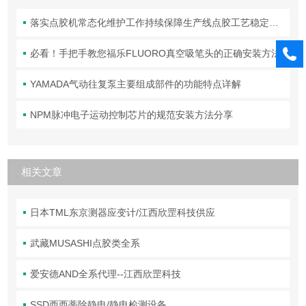
落实点胶机常态化维护工作持续保障生产线点胶工艺稳定合规
必看！手把手教您福乐FLUORO真空吸笔头的正确安装方法
YAMADA气动往复泵主要组成部件的功能特点详解
NPM脉冲电子运动控制芯片的规范安装方法分享
相关文章
日本TML东京测器应变计/江西欣罡科技供应
武藏MUSASHI点胶类全系
爱安德AND全系代理--江西欣罡科技
SSD西西蒂除静电/静电检测设备