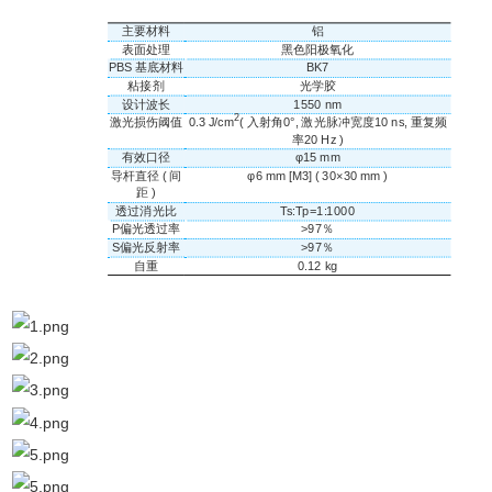
技术指
主要材料
铝
标
表面处理
黑色阳极氧化
PBS 基底材料
BK7
粘接剂
光学胶
设计波长
1550 nm
2
激光损伤阈值
0.3 J/cm
( 入射角0°, 激光脉冲宽度10 ns, 重复频
率20 Hz )
有效口径
φ15 mm
导杆直径 ( 间
φ6 mm [M3] ( 30×30 mm )
距 )
透过消光比
Ts:Tp=1:1000
P偏光透过率
>97％
S偏光反射率
>97％
自重
0.12 kg