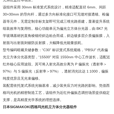
光系统监控等场景。
该组件采用 30mm 标准笼式系统设计，精准适配直径 6mm、间距
30×30mm 的导向杆，通过多方向标准化接口可无缝对接透镜、检偏
器等元件，无需定制非标支架即可完成三维光路搭建，显著提升系统
组装效率与复用性。核心功能单元为偏光立方体分光器，由 BK7 光
学玻璃基材的直角棱镜经斜边粘合而成，斜边镀多层介质偏振膜，入
射面与出射面则镀防反射膜，大幅降低光能量损耗。
型号编码暗藏关键参数：“C30" 标识笼式系统规格，“PBSU" 代表偏
光立方体分光器类型，“15500" 对应 1550nm 中心工作波长，适配近
红外核心应用波段。其可将入射光高效分离为 P 偏振光（透射率＞
97%）与 S 偏振光（反射率＞97%），透射消光比达 1:1000，偏振
纯度优异且无光束偏移。
装配需依托笼式系统光轴基准，减少装夹应力对光路的影响。凭借西
格玛光机的精密制造工艺，该组件为近红外偏振态调控场景提供稳定
支撑，是高精度光学系统的理想选择。
日本
SIGMAKOKI西格玛光机立方体分光器组件