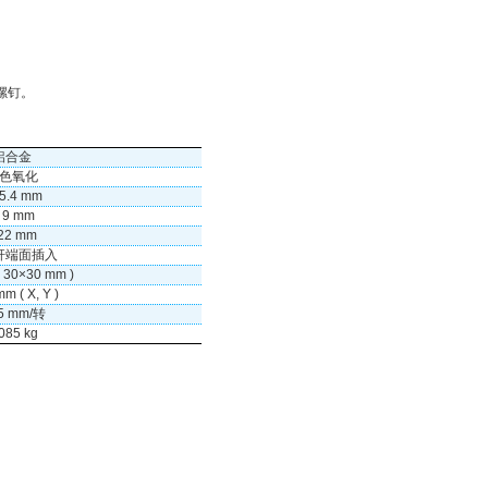
。
螺钉。
。
铝合金
色氧化
5.4 mm
9 mm
22 mm
杆端面插入
 30×30 mm )
mm ( X, Y )
25 mm/转
085 kg