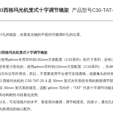
OKI西格玛光机笼式十字调节镜架
产品型号C30-TAT
针孔的镜架，在垂直光轴的平面内可微调针孔的位置。
OKI西格玛光机笼式十字调节镜架
有使用φ6mm专用导杆的□32mm方形配置（C32系列）的尺寸系列，还有□
有更小型化的，使用φ4mm导杆的□16mm方形配置（C16系列），共4
光轴方向沿导杆滑动，所以，不需要使用平台便可实现透镜，或摄像头的对
KOKI 西格玛光机的 C30-TAT-25.4 是 30mm 笼式光学系统专
 对应 30mm 笼式系统规范，适配 φ6mm 导向杆；“TAT" 代表十字调节功能
具结构刚性与轻量化优势。
分头，可实现镜片的水平、垂直双向微调，调节精度高、回差小，通光孔
光路调试的核心配件。