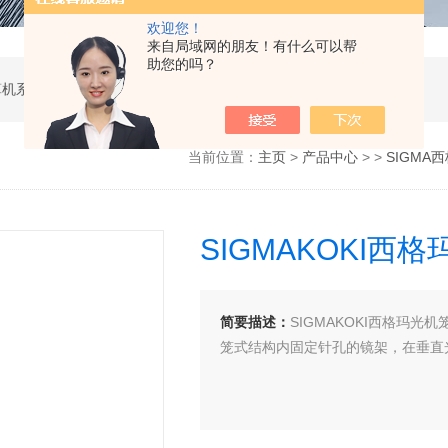
欢迎您！
来自局域网的朋友！有什么可以帮
助您的吗？
软件开发，计算机软硬件及辅助设备零售，计算机系统服务，电子产品销售，日用百货销售，机械设备销售，安防设备销售，通信设备销售，仪器仪表销售，五金产品零售，家用电器销售，化工产品生产（不含许可类化工产品），劳动保护用品销售，建筑材料销售，物联网技术服务，互联网数据服务，大数据服务，信息技术咨询服务，技术服务、技术开发、技术咨询、技术交流、技术转让、技术推广，办公设备租赁服务，计算机及办公设备维修，通讯设备修理，日用电器修理，电子、机械设备维护（不含特种设备），办公设备销售，光电子器件销售，电线、电缆经营，卫生用品和一次性使用医疗用品销售，日用口罩（非医用）销售，医用口罩零售，消毒剂销售（不含危险化学品），文具用品零售，体育用品及器材零售，箱包销售，特种劳动防护用品销售，照相器材及望远镜零售，机械零件、零部件销售，包装材料及制品销售，日用玻璃制品销售，互联网设备销售，气压动力机械及元件销售，气体压缩机械销售，气体、液体分离及纯净设备销售，皮革制品销售，可穿戴智能设备销售，金属丝绳及其制品销售，紧固件销售，金属切割及焊接设备销售，密封件销售，幻灯及投影设备销售，绘图、计算及测量仪器销售，复印和胶印设备销售，电子元器件与机电组件设备销售，导航终端销售，电池销售，技术玻璃制品销售，办公设备耗材销售，轴承、齿轮和传动部件销售，制冷、空调设备销售，智能仪器仪表销售，照相机及器材销售，照明器具销售，云计算设备销售，音响设备销售，物联网设备销售，网络设备销售，纸制品销售，信息系统集成服务，雷达、无线电导航设备专业修理，人工智能硬件销售，信息安全设备销售，电工仪器仪表销售，泵及真空设备销售，计算机软硬件及辅助设备批发，化工产品销售（不含许可类化工产品），工业控制计算机及系统销售，建筑装饰材料销售，日用品批发，电子元器件零售（除依法须经批准的项目外，凭营业执照依法自主开展经营活动）
当前位置：
主页
>
产品中心
> >
SIGMA
SIGMAKOKI
简要描述：
SIGMAKOKI西格玛光机
笼式结构内固定针孔的镜架，在垂直