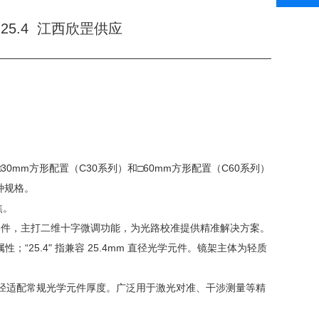
-25.4 江西欣罡供应
30mm方形配置（C30系列）和□60mm方形配置（C60系列）
种规格。
焦。
用的精密调节部件，主打二维十字微调功能，为光路校准提供精准解决方案。
属性；“25.4" 指兼容 25.4mm 直径光学元件。镜架主体为轻质
径适配常规光学元件厚度。广泛用于激光对准、干涉测量等精