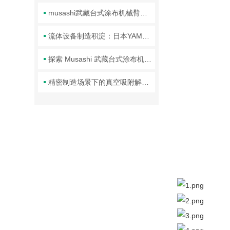
信息
musashi武藏台式涂布机械臂的正确使用方法分享
注意
流体设备制造积淀：日本YAMADA品牌技术体系与行业应用解析
探索 Musashi 武藏台式涂布机械臂的核心技术
技术指标
精密制造场景下的真空吸附解决方案 ——FLUORO 真空吸笔头技术解析