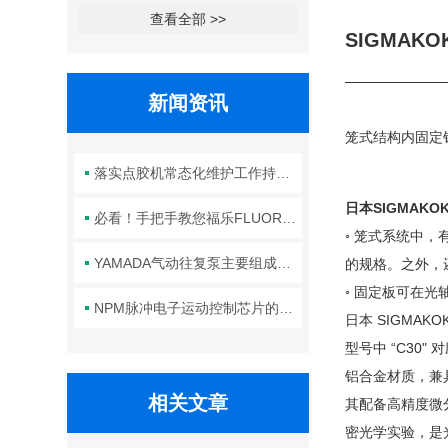
查看全部 >>
SIGMAK
新闻资讯
笼式结构内固定
落实点胶机常态化维护工作持续保障生产线点胶工艺稳定合规
日本
SIGMAK
必看！手把手教您福乐FLUORO真空吸笔头的正确安装方法
◦ 笼式系统中，
YAMADA气动往复泵主要组成部件的功能特点详解
的规格。之外，还
◦ 固定板可在
NPM脉冲电子运动控制芯片的规范安装方法分享
日本 SIGMA
型号中 “C30"
铝合金材质，兼
相关文章
其配备高精度微
密光学实验，是