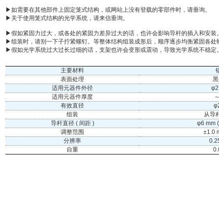
▶如需要在其他部件上固定笼式结构，或网站上没有登载的零部件时，请垂询。
▶关于使用笼式结构的光学系统，请来信垂询。
▶假如紧固力过大，或各处的紧固力差异过大的话，也许会影响导杆的插入和安装
▶组装时，请别一下子拧紧螺钉。等整体结构组装成形后，顺序逐步均衡紧固各处
▶假如光学系统过大过长过细的话，支架也许会变形或震动，导致光学系统不稳定
主要材料
表面处理
黑
适用元器件外径
φ2
适用元器件厚度
～
有效直径
φ
组装
从导
导杆直径 ( 间距 )
φ6 mm (
调整范围
±1.0 
分辨率
0.
自重
0.