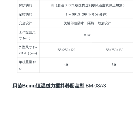
保护功能
有（超温 3~30℃或盘内达到极限温度就停止加热 )
定时功能
1 ～ 99:59（99 小时 59 分钟）
安全设计
关键部位防水、隔热、散热设计
工作盘面尺
Φ145
寸 (mm)
外型尺寸 (W
155×250×120
155×250×130
×D×H) (mm)
单机重量 (K
4.0
5.0
g)
贝茵Being恒温磁力搅拌器圆盘型
BM-08A