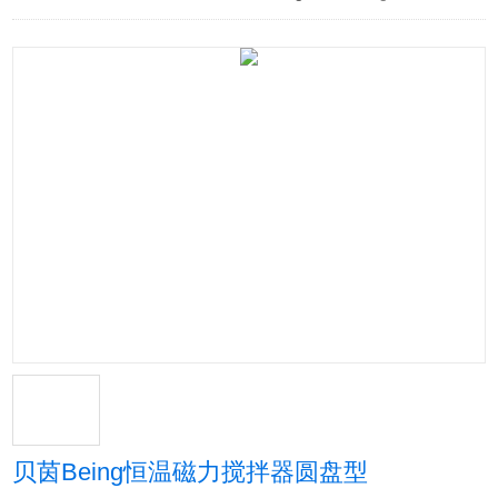
贝茵Being恒温磁力搅拌器圆盘型