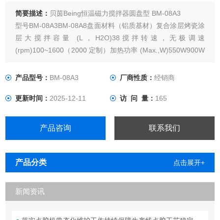
简要描述：
贝茵Being恒温磁力搅拌器圆盘型 BM-08A3
型号BM-08A3BM-08A8盘面材料（铝质基材）复合涂层烤瓷涂
层大搅拌容量 (L，H2O)38搅拌转速，无极调速
(rpm)100~1600（2000 定制）加热功率 (Max.,W)550W900W
输入功率 (Max.,W)600W950W溶液控温范围 (℃）RT+5 ～
200℃工作盘控温范围 (℃ )-温度控制精度±0.3℃
产品型号：
BM-08A3
厂商性质：
经销商
更新时间：
2025-12-11
访 问 量：
165
产品咨询
联系我们
产品分类
点击展开+
新闻资讯