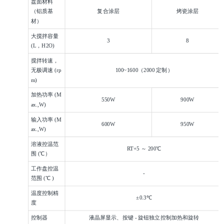
盘面材料
（铝质基
复合涂层
烤瓷涂层
材）
大搅拌容量
3
8
(L，H2O)
搅拌转速，
无极调速 (rp
100~1600（2000 定制）
m)
加热功率 (M
550W
900W
ax.,W)
输入功率 (M
600W
950W
ax.,W)
溶液控温范
RT+5 ～ 200℃
围 (℃）
工作盘控温
-
范围 (℃ )
温度控制精
±0.3℃
度
控制器
液晶屏显示、按键 - 旋钮独立控制加热和旋转