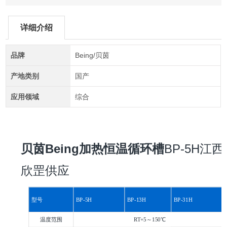
详细介绍
品牌
Being/贝茵
产地类别
国产
应用领域
综合
贝茵Being加热恒温循环槽
BP-5H江西
欣罡供应
型号
BP-5H
BP-13H
BP-31H
温度范围
RT+5～150℃