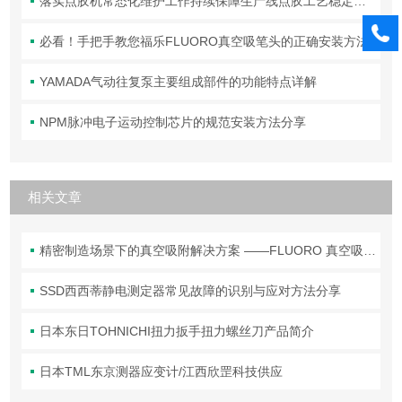
落实点胶机常态化维护工作持续保障生产线点胶工艺稳定合规
必看！手把手教您福乐FLUORO真空吸笔头的正确安装方法
YAMADA气动往复泵主要组成部件的功能特点详解
NPM脉冲电子运动控制芯片的规范安装方法分享
相关文章
精密制造场景下的真空吸附解决方案 ——FLUORO 真空吸笔头技术解析
SSD西西蒂静电测定器常见故障的识别与应对方法分享
日本东日TOHNICHI扭力扳手扭力螺丝刀产品简介
日本TML东京测器应变计/江西欣罡科技供应