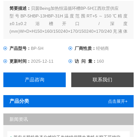
简要描述：
贝茵Being加热恒温循环槽BP-5H江西欣罡供应
型号BP-5HBP-13HBP-31H温度范围RT+5～150℃精度
±0.1±0.2浴槽开口 / 深度
(mm)W×D×H150×160/150240×170/150240×170/240充液体
积6.7L10.9L14.5L电压AC220V 50Hz泵（流量）8L/min输入
功率1050W
产品型号：
BP-5H
厂商性质：
经销商
更新时间：
2025-12-11
访 问 量：
160
产品咨询
联系我们
产品分类
点击展开+
新闻资讯