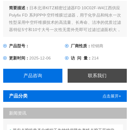
简要描述：
日本北泽KITZ精密过滤器FD 10C02F-W4江西供应
Polyfix FD 系列PP中空纤维膜过滤器，用于化学品和纯水一次
性型采用中空纤维膜技术的高流量、长寿命、洁净的优质过滤
器特征5寸和10寸大号一次性无需外壳即可过滤过滤面积大，
流量大，寿命长由聚烯烃制成，具有广泛的耐化学性和低洗脱
由于低洗脱材料和特殊清洁，具有出色的清洁度应用实例产品
产品型号：
厂商性质：
经销商
代码配置规格流量特性外形尺寸应用实例光刻胶
更新时间：
2025-12-06
访 问 量：
214
产品咨询
联系我们
产品分类
点击展开+
新闻资讯