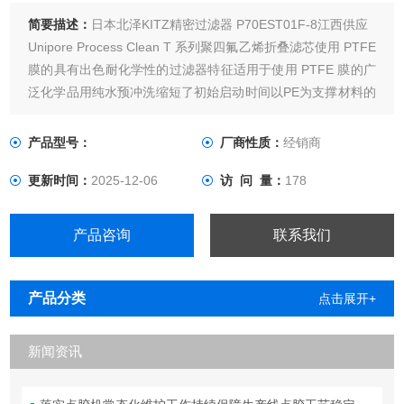
简要描述：
日本北泽KITZ精密过滤器 P70EST01F-8江西供应
Unipore Process Clean T 系列聚四氟乙烯折叠滤芯使用 PTFE
膜的具有出色耐化学性的过滤器特征适用于使用 PTFE 膜的广
泛化学品用纯水预冲洗缩短了初始启动时间以PE为支撑材料的
类型洗脱低，可应用于半导体高纯度化学品。从0.05到10μm
的孔径可供选择，从预过滤到终过滤。
产品型号：
厂商性质：
经销商
更新时间：
2025-12-06
访 问 量：
178
产品咨询
联系我们
产品分类
点击展开+
新闻资讯