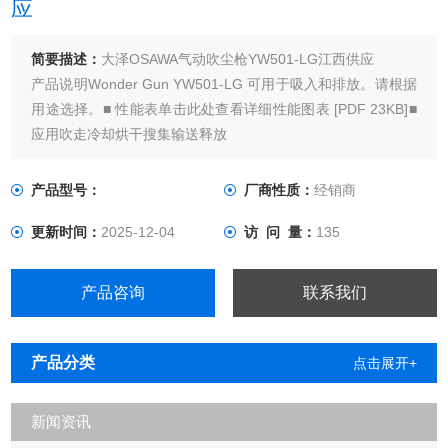
应
简要描述：
大泽OSAWA气动吹尘枪YW501-LG江西供应
产品说明Wonder Gun YW501-LG 可用于吸入和排放。请根据
用途选择。■ 性能表单击此处查看详细性能图表 [PDF 23KB]■
应用吹走冷却烘干搜集输送释放
产品型号：
厂商性质：
经销商
更新时间：
2025-12-04
访 问 量：
135
产品咨询
联系我们
产品分类
点击展开+
新闻资讯