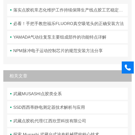
落实点胶机常态化维护工作持续保障生产线点胶工艺稳定合规
必看！手把手教您福乐FLUORO真空吸笔头的正确安装方法
YAMADA气动往复泵主要组成部件的功能特点详解
NPM脉冲电子运动控制芯片的规范安装方法分享
相关文章
武藏MUSASHI点胶类全系
SSD西西蒂静电测定器技术解析与应用
武藏点胶机代理/江西欣罡科技有限公司
探索 Musashi 武藏台式涂布机械臂的核心技术