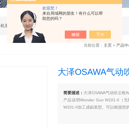
欢迎您！
来自局域网的朋友！有什么可以帮
助您的吗？
软件开发，计算机软硬件及辅助设备零售，计算机系统服务，电子产品销售，日用百货销售，机械设备销售，安防设备销售，通信设备销售，仪器仪表销售，五金产品零售，家用电器销售，化工产品生产（不含许可类化工产品），劳动保护用品销售，建筑材料销售，物联网技术服务，互联网数据服务，大数据服务，信息技术咨询服务，技术服务、技术开发、技术咨询、技术交流、技术转让、技术推广，办公设备租赁服务，计算机及办公设备维修，通讯设备修理，日用电器修理，电子、机械设备维护（不含特种设备），办公设备销售，光电子器件销售，电线、电缆经营，卫生用品和一次性使用医疗用品销售，日用口罩（非医用）销售，医用口罩零售，消毒剂销售（不含危险化学品），文具用品零售，体育用品及器材零售，箱包销售，特种劳动防护用品销售，照相器材及望远镜零售，机械零件、零部件销售，包装材料及制品销售，日用玻璃制品销售，互联网设备销售，气压动力机械及元件销售，气体压缩机械销售，气体、液体分离及纯净设备销售，皮革制品销售，可穿戴智能设备销售，金属丝绳及其制品销售，紧固件销售，金属切割及焊接设备销售，密封件销售，幻灯及投影设备销售，绘图、计算及测量仪器销售，复印和胶印设备销售，电子元器件与机电组件设备销售，导航终端销售，电池销售，技术玻璃制品销售，办公设备耗材销售，轴承、齿轮和传动部件销售，制冷、空调设备销售，智能仪器仪表销售，照相机及器材销售，照明器具销售，云计算设备销售，音响设备销售，物联网设备销售，网络设备销售，纸制品销售，信息系统集成服务，雷达、无线电导航设备专业修理，人工智能硬件销售，信息安全设备销售，电工仪器仪表销售，泵及真空设备销售，计算机软硬件及辅助设备批发，化工产品销售（不含许可类化工产品），工业控制计算机及系统销售，建筑装饰材料销售，日用品批发，电子元器件零售（除依法须经批准的项目外，凭营业执照依法自主开展经营活动）
当前位置：
主页
>
产品中
大泽OSAWA气动吹
简要描述：
大泽OSAWA气动吹尘枪W1
产品说明Wonder Gun W10
W101-II加工成贴装型。可以根据