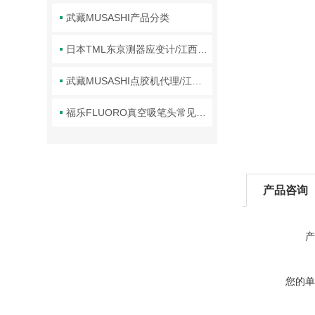
武藏MUSASHI产品分类
日本TML东京测器应变计/江西欣罡科技供应
武藏MUSASHI点胶机代理/江西欣罡科技供应
福乐FLUORO真空吸笔头常见故障及对应解决办法大公开
产品咨询
产
您的单