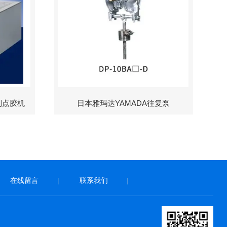
制点胶机
日本雅玛达YAMADA往复泵
在线留言
|
联系我们
|