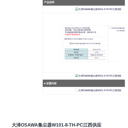
产品说明
Wonder Gun
W101-II-TH
已设置。
边吹边吸，适合去除底孔内的异物。
可以根据您的要求更改长度、直线加工等。
不能用于液体或粉末。
请使用
Silent Cleaner
或
Mini Porter Cyclone 。
用过的枪
W101-Ⅱ-TH
软管带
2个月
管道软管（带两个袖口）
内径φ32×2000mm
除尘器
PC-1
■ 设置内容
大泽OSAWA集尘器W101-II-TH-PC江西供应