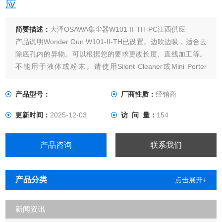
应
简要描述：
大泽OSAWA集尘器W101-II-TH-PC江西供应
产品说明Wonder Gun W101-II-TH已设置。边吹边吸，适合去
除底孔内的异物。可以根据您的要求更改长度、直线加工等。
不能用于液体或粉末。请使用Silent Cleaner或Mini Porter
Cyclone 。用过的枪W101-Ⅱ-TH软管带2个月管道软管（带两
个袖口）内径φ32×2000mm除尘器PC-1■ 设置内容
产品型号：
厂商性质：
经销商
更新时间：
2025-12-03
访 问 量：
154
产品咨询
联系我们
产品分类
点击展开+
新闻资讯