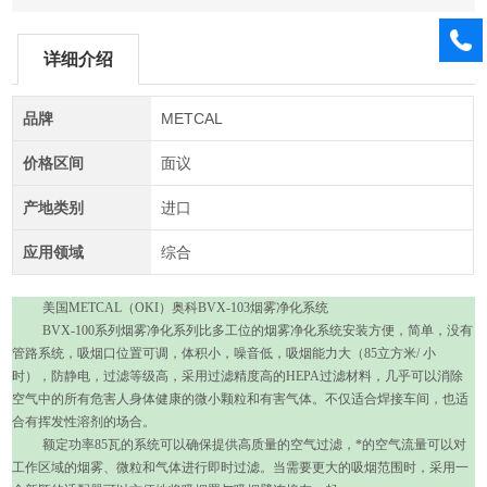
详细介绍
品牌
METCAL
价格区间
面议
产地类别
进口
应用领域
综合
美国METCAL（OKI）奥科BVX-103烟雾净化系统
BVX-100
系列烟雾净化系列比多工位的烟雾净化系统安装方便，简单，没有
管路系统，吸烟口位置可调，
体积小，噪音低，吸烟能力大（
85
立方米
/
小
时），防静电，过滤等级高，采用过滤精度高的
HEPA
过滤材料，几乎可以消除
空气中的所有危害人身体健康的微小颗粒和有害气体。不仅适合焊接车间，也适
合有挥发性溶剂的场合。
额定功率
85
瓦的系统可以确保提供高质量的空气过滤，*的空气流量可以对
工作区域的烟雾、微粒和气体进行即时过滤。当需要更大的吸烟范围时，采用一