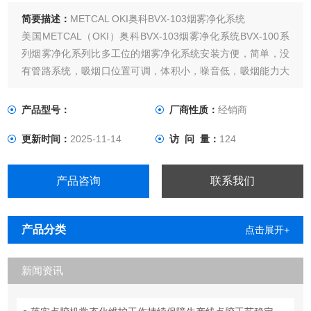
简要描述：
METCAL OKI奥科BVX-103烟雾净化系统
美国METCAL（OKI）奥科BVX-103烟雾净化系统BVX-100系
列烟雾净化系列比多工位的烟雾净化系统安装方便，简单，没
有管路系统，吸烟口位置可调，体积小，噪音低，吸烟能力大
（85立方米/ 小时），防静电，过滤等级高，采用过滤精度高
的HEPA过滤材料，几乎可以消除空气中的所有危害人身体健
产品型号：
厂商性质：
经销商
康的微小颗粒和有害气体。
更新时间：
2025-11-14
访 问 量：
124
产品咨询
联系我们
产品分类
点击展开+
新闻资讯