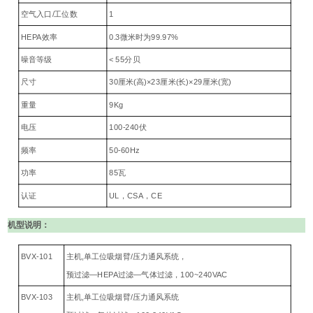
空气入口/工位数
1
HEPA效率
0.3微米时为99.97%
噪音等级
< 55分贝
尺寸
30厘米(高)×23厘米(长)×29厘米(宽)
重量
9Kg
电压
100-240伏
频率
50-60Hz
功率
85瓦
认证
UL，CSA，CE
机型说明：
BVX-101
主机,单工位吸烟臂/压力通风系统，
预过滤—HEPA过滤—气体过滤，100~240VAC
BVX-103
主机,单工位吸烟臂/压力通风系统