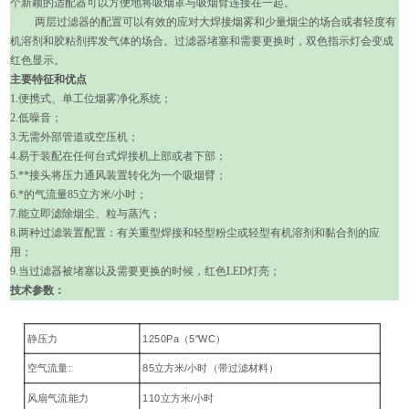
个新颖的适配器可以方便地将吸烟罩与吸烟臂连接在一起。
两层过滤器的配置可以有效的应对大焊接烟雾和少量烟尘的场合或者轻度有
机溶剂和胶粘剂挥发气体的场合。过滤器堵塞和需要更换时，双色指示灯会变成
红色显示
。
主要特征和优点
1.
便携式、单工位烟雾净化系统；
2.
低噪音；
3.
无需外部管道或空压机；
4.
易于装配在任何台式焊接机上部或者下部；
5.
**接头将压力通风装置转化为一个吸烟臂；
6.
*的气流量
85
立方米
/
小时；
7.
能立即滤除烟尘、粒与蒸汽；
8.
两种过滤装置配置：有关重型焊接和轻型粉尘或轻型
有机溶剂和黏合剂的应
用；
9.
当过滤器被堵塞以及需要更换的时候，红色
LED
灯亮；
技术参数：
静压力
1250Pa（5"WC）
空气流量:
85立方米/小时（带过滤材料）
风扇气流能力
110立方米/小时