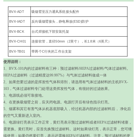
BVX-ADT
吸烟臂至压力通风系统接头配件
BVX-IADT
反向吸烟臂接头，静电释放(ESD)防护
BVX-BCK
台式焊接机下部安装托架
BVX-CH01
连接软管，直径50mm（2英寸），长1.8米（6英尺）
BVX-TB01
带两个C行夹的工作台支架
使用说明：
1
、
BVX-101
内的过滤材料有三种：预过滤材料
/HEPA
过滤材料
/
气体过滤材料。
HEPA
过滤材料（过滤精度达
99.997%
）与气体过滤材料做成一体
2
、如果您要过滤的是挥发性气体和溶剂，请选用有气体过滤材料的主机
BVX-
103
，气体过滤材料专门处理这类挥发性气体，有很好的过滤效果。
3
、电源线必须可靠接地。
4
、在更换吸烟臂之前，应关闭电源。电源打开后有绿色指示灯亮。
5
、烟雾和其它有害气体从机器底部吸入，经过机器内部的过滤材料后， 净化后
的空气又重新进入室内。
6
、电源绿灯亮表示工作正常，黄灯亮表示预过滤材料或者
HEPA
过滤材料堵塞，
需更换。黄灯亮时，应首先换预过滤材料。这时如果绿灯亮，表示正常，您可继
续使用；如果仍然黄灯亮，表示还需换
HEPA
过滤材料。注意，预过滤材料的更