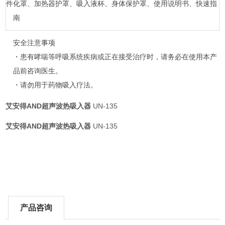
件
化罩、加热器护罩、吸入液杯、身体保护罩、使用说明书、快速指
南
安全注意事项
・患有哮喘等呼吸系统疾病或正在接受治疗时，请务必在使用本产
品前咨询医生。
・请勿用于药物吸入疗法。
艾安得AND超声波热吸入器
UN-135
艾安得AND超声波热吸入器
UN-135
产品咨询