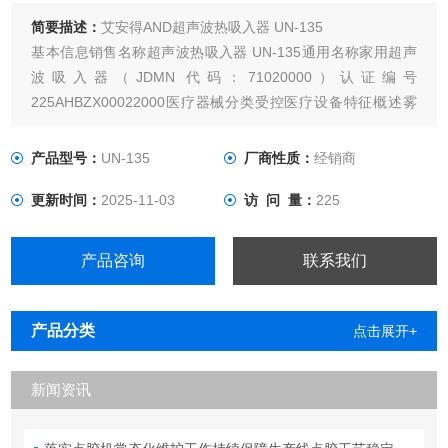
简要描述：
艾安得AND超声波热吸入器 UN-135
基本信息销售名称超声波热吸入器 UN-135通用名称家用超声
波吸入器（JDMN 代码：71020000）认证编号
225AHBZX00022000医疗器械分类受控医疗设备特征概述雾
因超声波加热方式而不同。生理盐水可用于平稳吸入而不会窒
息吸气开始最快约15秒吸气时安静运行即使倾斜，热水也不会
产品型号：
UN-135
厂商性质：
经销商
流出，因此无需担心烫伤。最佳粒径约为 5 微米
更新时间：
2025-11-03
访 问 量：
225
产品咨询
联系我们
产品分类
点击展开+
新闻资讯