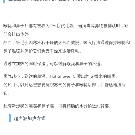
喉咙和鼻子后部有被称为“纤毛"的毛发，当病毒等异物被捕获时，它
们会排出体外。
然而，纤毛会因寒冷和干燥的天气而减慢。
吸入疗法通过保持喉咙和
鼻子温暖并保护它们免受干燥来激活纤毛。
通过在加热的同时保湿，可以缓解喉咙和鼻子的不适。
雾气越小，到达的越深。
Hot Shower 5 喷出约 5 微米的细雾。
的尺寸可以到达您想要沉积雾气的鼻子和喉咙后部，并舒适地滋润
它。
配有新形状的嘴嘴和鼻子嘴，可将精确的水分输送到背部。
超声波加热方式