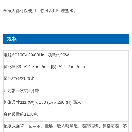
全家人都可以使用。
你可以用生理盐水。
规格
电源
AC100V 50/60Hz，功耗约90W
雾化量
[强] 约 1.8 mL/min [弱] 约 1.2 mL/min
雾化粒径
约5微米
计时器
一次约5分钟
外形尺寸
111 (W) x 188 (D) x 286 (H) 毫米
身体质量
约1100克
配
吸入面罩、面罩罩、量匙、吸入喷嘴组、嘴部喷嘴、鼻部喷嘴、雾