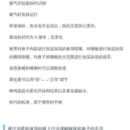
吸气开始最快约15秒
吸气时安静运行
即使倾斜，热水也不会流出，因此无需担心烫伤。
最佳粒径约为 5 微米，无变化
附带对鼻子内部进行加温加湿的鼻用喷嘴、对咽喉进行加温加湿
的嘴部喷嘴、对鼻子和咽喉的大范围进行加温加湿的面罩。
使用鼻嘴和嘴嘴时可以调整角度
雾化量可以用“强"←→“正常"调节
蜂鸣器提示雾化开始和结束以及雾化罐缺水。
轻巧的机身，易于携带的手柄
通过温暖和保湿的吸入疗法缓解喉咙和鼻子的不适