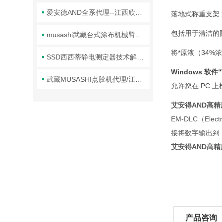
爱安德AND全系代理--江西欣罡科技
落地式称重支架
包括用于清洁的防水
musashi武藏台式涂布机械臂的正确使用方法分享
将*原液（34
SSD西西蒂静电测定器技术解析与应用
Windows 软件“
武藏MUSASHI点胶机代理/江西欣罡科技供应
允许您在 PC 
艾安得AND高精
EM-DLC（El
接将数字输出到 
艾安得AND高精
产品咨询