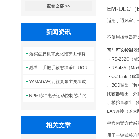
查看全部 >>
EM-DLC（E
适用于通风室、
新闻资讯
不使用控制器部分
可与可选控制器
落实点胶机常态化维护工作持续保障生产线点胶工艺稳定合规
・RS-232C（
必看！手把手教您福乐FLUORO真空吸笔头的正确安装方法
・RS-485（Mod
・CC-Link（称
YAMADA气动往复泵主要组成部件的功能特点详解
、BCD输出（称重
比较器输出（外接控制
NPM脉冲电子运动控制芯片的规范安装方法分享
、模拟量输出（外接
LAN连接（以太网
秤盘内置方位减
相关文章
用于一键式校准