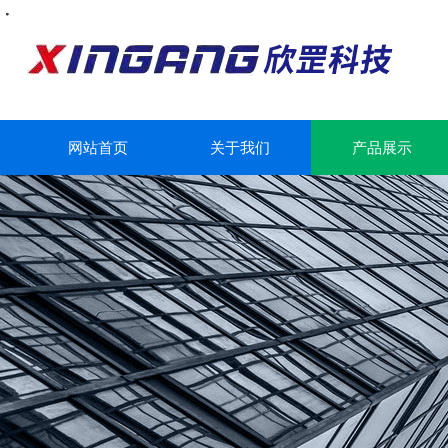
・
・
・
・
・
・
・
网站首页
关于我们
产品展示