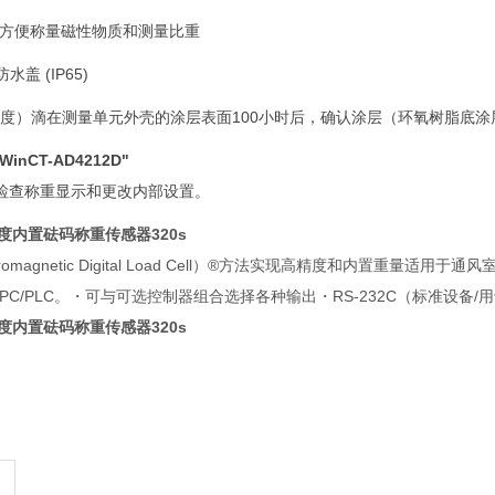
 方便称量磁性物质和测量比重
盖 (IP65)
%浓度）滴在测量单元外壳的涂层表面100小时后，确认涂层（环氧树脂底
WinCT-AD4212D"
上检查称重显示和更改内部设置。
度内置砝码称重传感器320s
ectromagnetic Digital Load Cell）®方法实现高精度和内
PC/PLC。・可与可选控制器组合选择各种输出・RS-232C（标准设备/用于连
度内置砝码称重传感器320s