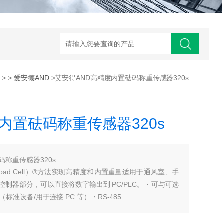
> >
爱安德AND
>艾安得AND高精度内置砝码称重传感器320s
内置砝码称重传感器320s
码称重传感器320s
igital Load Cell）®方法实现高精度和内置重量适用于通风室、手
制器部分，可以直接将数字输出到 PC/PLC。・可与可选
标准设备/用于连接 PC 等）・RS-485