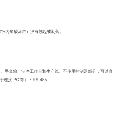
涂层+丙烯酸涂层）没有翘起或剥落。
置重量适用于通风室、手套箱、洁净工作台和生产线。不使用控制器部分，可以直
接 PC 等）・RS-485