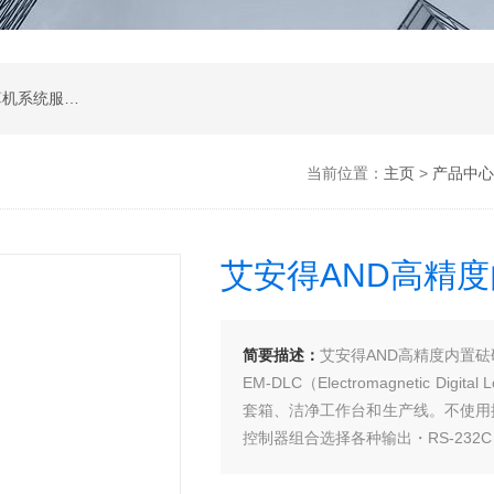
软件开发，计算机软硬件及辅助设备零售，计算机系统服务，电子产品销售，日用百货销售，机械设备销售，安防设备销售，通信设备销售，仪器仪表销售，五金产品零售，家用电器销售，化工产品生产（不含许可类化工产品），劳动保护用品销售，建筑材料销售，物联网技术服务，互联网数据服务，大数据服务，信息技术咨询服务，技术服务、技术开发、技术咨询、技术交流、技术转让、技术推广，办公设备租赁服务，计算机及办公设备维修，通讯设备修理，日用电器修理，电子、机械设备维护（不含特种设备），办公设备销售，光电子器件销售，电线、电缆经营，卫生用品和一次性使用医疗用品销售，日用口罩（非医用）销售，医用口罩零售，消毒剂销售（不含危险化学品），文具用品零售，体育用品及器材零售，箱包销售，特种劳动防护用品销售，照相器材及望远镜零售，机械零件、零部件销售，包装材料及制品销售，日用玻璃制品销售，互联网设备销售，气压动力机械及元件销售，气体压缩机械销售，气体、液体分离及纯净设备销售，皮革制品销售，可穿戴智能设备销售，金属丝绳及其制品销售，紧固件销售，金属切割及焊接设备销售，密封件销售，幻灯及投影设备销售，绘图、计算及测量仪器销售，复印和胶印设备销售，电子元器件与机电组件设备销售，导航终端销售，电池销售，技术玻璃制品销售，办公设备耗材销售，轴承、齿轮和传动部件销售，制冷、空调设备销售，智能仪器仪表销售，照相机及器材销售，照明器具销售，云计算设备销售，音响设备销售，物联网设备销售，网络设备销售，纸制品销售，信息系统集成服务，雷达、无线电导航设备专业修理，人工智能硬件销售，信息安全设备销售，电工仪器仪表销售，泵及真空设备销售，计算机软硬件及辅助设备批发，化工产品销售（不含许可类化工产品），工业控制计算机及系统销售，建筑装饰材料销售，日用品批发，电子元器件零售（除依法须经批准的项目外，凭营业执照依法自主开展经营活动）
当前位置：
主页
>
产品中心
艾安得AND高精度
简要描述：
艾安得AND高精度内置砝
EM-DLC（Electromagnetic D
套箱、洁净工作台和生产线。不使用控
控制器组合选择各种输出・RS-232C（