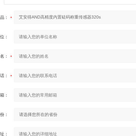
品：
位：
名：
话：
箱：
份：
址：