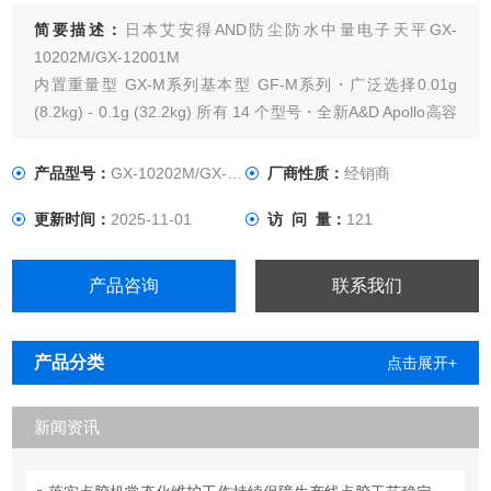
简要描述：
日本艾安得AND防尘防水中量电子天平GX-
10202M/GX-12001M
内置重量型 GX-M系列基本型 GF-M系列・广泛选择0.01g
(8.2kg) - 0.1g (32.2kg) 所有 14 个型号・全新A&D Apollo高容
量GX-M / GF-M系列，防尘防水等级IP65，最大容量32.2kg，
接口丰富，并有适合嵌入式应用的故障排除方案。・可清洗，
产品型号：
GX-10202M/GX-12001M
厂商性质：
经销商
安心 “IP65防尘防水"
更新时间：
2025-11-01
访 问 量：
121
产品咨询
联系我们
产品分类
点击展开+
新闻资讯