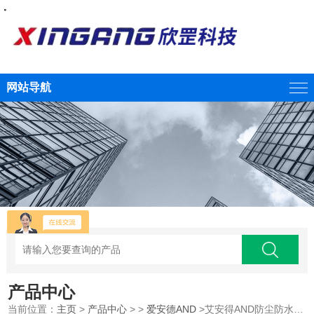
・
・
・
・
・
・
・
网站导航
产品中心
当前位置：
主页
>
产品中心
> >
爱安德AND
>艾安得AND防尘防水中量电子天平