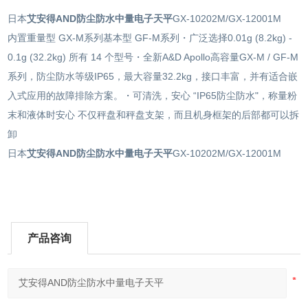
日本
艾安得AND防尘防水中量电子天平
GX-10202M/GX-12001M
内置重量型 GX-M系列基本型 GF-M系列・广泛选择0.01g (8.2kg) -
0.1g (32.2kg) 所有 14 个型号・全新A&D Apollo高容量GX-M / GF-M
系列，防尘防水等级IP65，最大容量32.2kg，接口丰富，并有适合嵌
入式应用的故障排除方案。・可清洗，安心 “IP65防尘防水"，称量粉
末和液体时安心 不仅秤盘和秤盘支架，而且机身框架的后部都可以拆
卸
日本
艾安得AND防尘防水中量电子天平
GX-10202M/GX-12001M
产品咨询