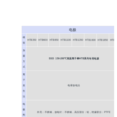
电极
模
HTB350
HTB600
HTB850
HTB1100
HTB1350
HTB1600
HTB1850
HTB2
型
加
盟
SSD 150-200℃高温离子棒HTB系列专用电源
方
式
离
子
电晕放电法
发
生
法
电
极
外壳：不锈钢，放电针：不锈钢，高压部分：铝，绝缘部分：PTFE
构