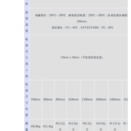
件
使
电极部分：150℃～200℃，耐热高压电缆：150℃～200℃（从高压接头根部到
用
150mm）
温
高压接头：0℃～40℃，SAT-ECS1000：0℃～40℃
度
机
身
尺
33mm x 33mm（不包括安装支架）
寸
宽
x
高
机
身
尺
350mm
600mm
850mm
1100mm
1350mm
1600mm
1850mm
2100
寸
长
度
重
约1.5公
约1.9公
约2.2公
约2.6公
约 2.9 公
约 3.
约0.8kg
约1.2kg
量
斤
斤
斤
斤
斤
斤