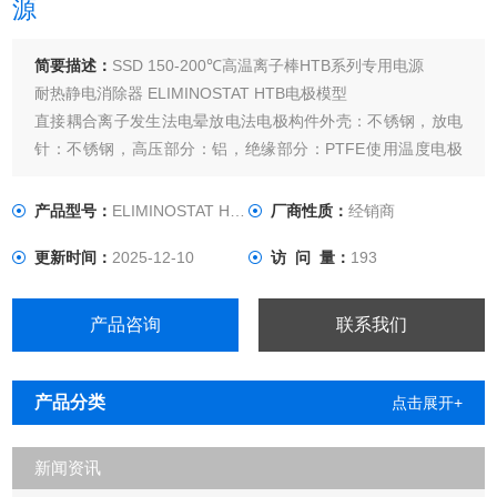
源
简要描述：
SSD 150-200℃高温离子棒HTB系列专用电源
耐热静电消除器 ELIMINOSTAT HTB电极模型
直接耦合离子发生法电晕放电法电极构件外壳：不锈钢，放电
针：不锈钢，高压部分：铝，绝缘部分：PTFE使用温度电极
部分：150℃～200℃，耐热高压电缆：150℃～200℃（从高
压接头根部到150mm）高压接头：0℃～40℃，SAT-E
产品型号：
ELIMINOSTAT HTB
厂商性质：
经销商
更新时间：
2025-12-10
访 问 量：
193
产品咨询
联系我们
产品分类
点击展开+
新闻资讯