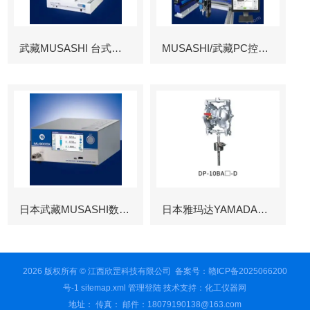
武藏MUSASHI 台式涂布机械臂
MUSASHI/武藏PC控制图像识别机械臂
日本武藏MUSASHI数字控制点胶机
日本雅玛达YAMADA往复泵
2026 版权所有 © 江西欣罡科技有限公司
备案号：赣ICP备2025066200
号-1
sitemap.xml
管理登陆
技术支持：
化工仪器网
地址： 传真： 邮件：18079190138@163.com