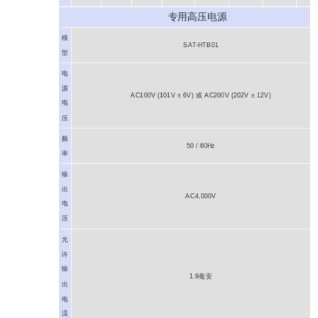
专用高压电源
模
SAT-HTB01
型
电
源
AC100V (101V ± 6V) 或 AC200V (202V ± 12V)
电
压
频
50 / 60Hz
率
输
出
AC4,000V
电
压
允
许
输
1.9毫安
出
电
流