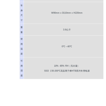
车
身
W90mm x D110mm x H220mm
尺
寸
重
3.9公斤
量
使
用
0℃～40℃
温
度
可
用
10% -85% RH（无冷凝）
湿
SSD 150-200℃高温离子棒HTB系列专用电源
度