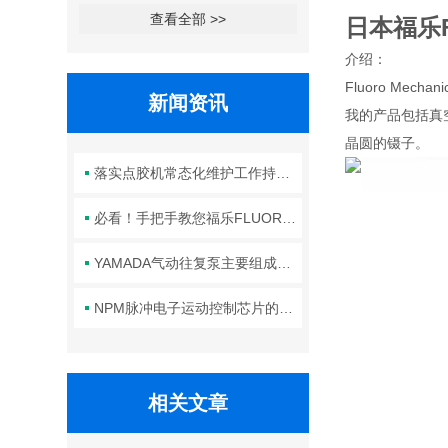
查看全部 >>
日本福乐
介绍：
Fluoro Me
新闻资讯
我的产品包括真空
晶圆的镊子。
落实点胶机常态化维护工作持续保障生产线点胶工艺稳定合规
必看！手把手教您福乐FLUORO真空吸笔头的正确安装方法
YAMADA气动往复泵主要组成部件的功能特点详解
NPM脉冲电子运动控制芯片的规范安装方法分享
相关文章