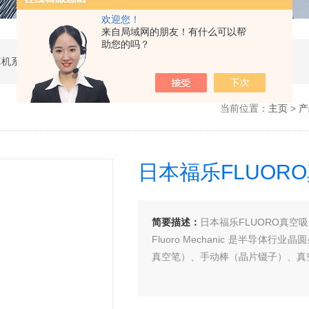
欢迎您！
来自局域网的朋友！有什么可以帮
助您的吗？
软件开发，计算机软硬件及辅助设备零售，计算机系统服务，电子产品销售，日用百货销售，机械设备销售，安防设备销售，通信设备销售，仪器仪表销售，五金产品零售，家用电器销售，化工产品生产（不含许可类化工产品），劳动保护用品销售，建筑材料销售，物联网技术服务，互联网数据服务，大数据服务，信息技术咨询服务，技术服务、技术开发、技术咨询、技术交流、技术转让、技术推广，办公设备租赁服务，计算机及办公设备维修，通讯设备修理，日用电器修理，电子、机械设备维护（不含特种设备），办公设备销售，光电子器件销售，电线、电缆经营，卫生用品和一次性使用医疗用品销售，日用口罩（非医用）销售，医用口罩零售，消毒剂销售（不含危险化学品），文具用品零售，体育用品及器材零售，箱包销售，特种劳动防护用品销售，照相器材及望远镜零售，机械零件、零部件销售，包装材料及制品销售，日用玻璃制品销售，互联网设备销售，气压动力机械及元件销售，气体压缩机械销售，气体、液体分离及纯净设备销售，皮革制品销售，可穿戴智能设备销售，金属丝绳及其制品销售，紧固件销售，金属切割及焊接设备销售，密封件销售，幻灯及投影设备销售，绘图、计算及测量仪器销售，复印和胶印设备销售，电子元器件与机电组件设备销售，导航终端销售，电池销售，技术玻璃制品销售，办公设备耗材销售，轴承、齿轮和传动部件销售，制冷、空调设备销售，智能仪器仪表销售，照相机及器材销售，照明器具销售，云计算设备销售，音响设备销售，物联网设备销售，网络设备销售，纸制品销售，信息系统集成服务，雷达、无线电导航设备专业修理，人工智能硬件销售，信息安全设备销售，电工仪器仪表销售，泵及真空设备销售，计算机软硬件及辅助设备批发，化工产品销售（不含许可类化工产品），工业控制计算机及系统销售，建筑装饰材料销售，日用品批发，电子元器件零售（除依法须经批准的项目外，凭营业执照依法自主开展经营活动）
当前位置：
主页
>
产
日本福乐FLUOR
简要描述：
日本福乐FLUORO真空吸
Fluoro Mechanic 是半导
真空笔）、手动棒（晶片镊子）、真