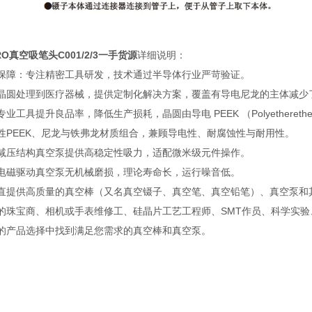
RO真空吸笔头
C001/2/3一手货源
详细说明：
保障：专注精密工具研发，技术通过半导体行业严苛验证。
晶圆处理到医疗器械，提供定制化解决方案，覆盖有导电尼龙的主体减少
工具提升良品率，降低生产损耗，晶圆由导电 PEEK （Polyetherether
性PEEK、尼龙与铁弗龙材质组合，兼顾导电性、耐腐蚀性与耐用性。
减压结构真空泵提供高稳定性吸力，适配微米级元件操作。
电磁驱动真空泵无机械磨损，理论寿命长，运行噪音低。
直提供高质量的真空棒（又名真空镊子、真空笔、真空铅笔）、真空泵和
的珠宝商、相机或手表维修工、硅晶片工艺工程师、SMT作员、科学实
的产品选择中找到满足您需求的真空棒和真空泵。