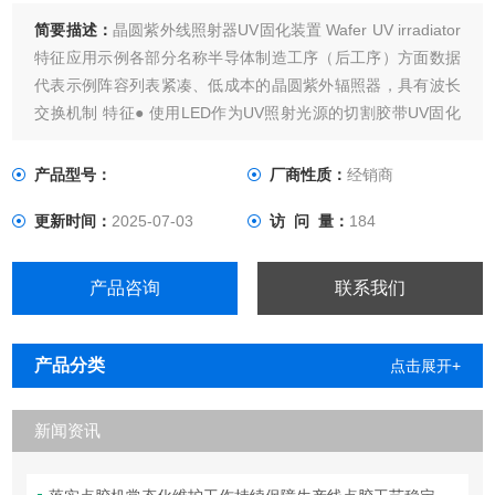
简要描述：
晶圆紫外线照射器UV固化装置 Wafer UV irradiator
特征应用示例各部分名称半导体制造工序（后工序）方面数据
代表示例阵容列表紧凑、低成本的晶圆紫外辐照器，具有波长
交换机制 特征● 使用LED作为UV照射光源的切割胶带UV固化
装置 ● 可通过音量旋钮调节UV照射强度（0～100%）● UV照
射器安装结构简单，可轻松更换UV辐照器至其他波长 可更换●
产品型号：
厂商性质：
经销商
采用 N2 吹扫机制，减少 UV 固
更新时间：
2025-07-03
访 问 量：
184
产品咨询
联系我们
产品分类
点击展开+
新闻资讯