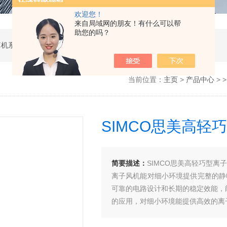
欢迎您！
来自局域网的朋友！有什么可以帮
助您的吗？
软件开发，计算机软硬件及辅助设备零售，计算机系统服务，电子产品销售，日用百货销售，机械设备销售，安防设备销售，通信设备销售，仪器仪表销售，五金产品零售，家用电器销售，化工产品生产（不含许可类化工产品），劳动保护用品销售，建筑材料销售，物联网技术服务，互联网数据服务，大数据服务，信息技术咨询服务，技术服务、技术开发、技术咨询、技术交流、技术转让、技术推广，办公设备租赁服务，计算机及办公设备维修，通讯设备修理，日用电器修理，电子、机械设备维护（不含特种设备），办公设备销售，光电子器件销售，电线、电缆经营，卫生用品和一次性使用医疗用品销售，日用口罩（非医用）销售，医用口罩零售，消毒剂销售（不含危险化学品），文具用品零售，体育用品及器材零售，箱包销售，特种劳动防护用品销售，照相器材及望远镜零售，机械零件、零部件销售，包装材料及制品销售，日用玻璃制品销售，互联网设备销售，气压动力机械及元件销售，气体压缩机械销售，气体、液体分离及纯净设备销售，皮革制品销售，可穿戴智能设备销售，金属丝绳及其制品销售，紧固件销售，金属切割及焊接设备销售，密封件销售，幻灯及投影设备销售，绘图、计算及测量仪器销售，复印和胶印设备销售，电子元器件与机电组件设备销售，导航终端销售，电池销售，技术玻璃制品销售，办公设备耗材销售，轴承、齿轮和传动部件销售，制冷、空调设备销售，智能仪器仪表销售，照相机及器材销售，照明器具销售，云计算设备销售，音响设备销售，物联网设备销售，网络设备销售，纸制品销售，信息系统集成服务，雷达、无线电导航设备专业修理，人工智能硬件销售，信息安全设备销售，电工仪器仪表销售，泵及真空设备销售，计算机软硬件及辅助设备批发，化工产品销售（不含许可类化工产品），工业控制计算机及系统销售，建筑装饰材料销售，日用品批发，电子元器件零售（除依法须经批准的项目外，凭营业执照依法自主开展经营活动）
当前位置：
主页
>
产品中心
> 
SIMCO思美高轻
简要描述：
SIMCO思美高轻巧型离
离子风机能对细小环境提供完整的静电中和保
可靠的电路设计和长期的稳定效能，
的应用，对细小环境能提供高效的离