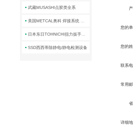
武藏MUSASHI点胶类全系
产
美国METCAL奥科 焊接系统 焊台/江西欣罡科技供应
您的单
日本东日TOHNICHI扭力扳手扭力螺丝刀产品简介
您的姓
SSD西西蒂除静电/静电检测设备
联系电
常用邮
省
详细地