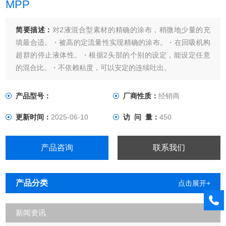
MPP
简要描述：
对2液混合型素材的精确的涂布，稍微地少量的充
填最合适。・被高的定流量性实现精确的涂布。・在回吸机构
超群的停止液体性。・根据2头部的个别的设定，能设定任意
的混合比。・不依赖粘度，可以安定的连续吐出。
产品型号：
厂商性质：
经销商
更新时间：
2025-06-10
访 问 量：
450
产品咨询
联系我们
产品分类
点击展开+
新闻资讯