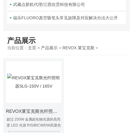
武藏点胶机代理/江西欣罡科技有限公司
福乐FLUORO真空吸笔头常见故障及对应解决办法大公开
产品展示
当前位置：
主页
>
产品展示
>
REVOX 莱宝克斯
>
REVOX莱宝克斯光纤照明器SLG-150V / 165V
超过 250W 金属卤化物光源的高亮
度 LED 光源 R/G/B/CW/DW高显色
型5色的标准阵容 使用我们控制技