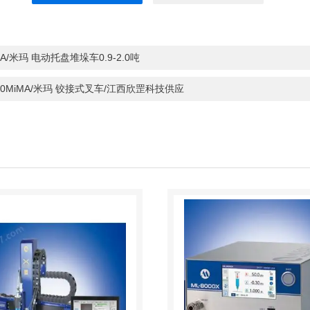
MA/米玛 电动托盘堆垛车0.9-2.0吨
20MiMA/米玛 铰接式叉车/江西欣罡科技供应