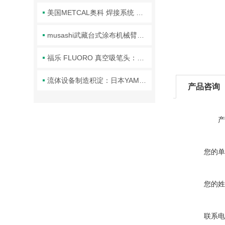
美国METCAL奥科 焊接系统 焊台/江西欣罡科技供应
musashi武藏台式涂布机械臂的正确使用方法分享
福乐 FLUORO 真空吸笔头：精密操作的核心利器
流体设备制造积淀：日本YAMADA品牌技术体系与行业应用解析
产品咨询
产
您的单
您的姓
联系电