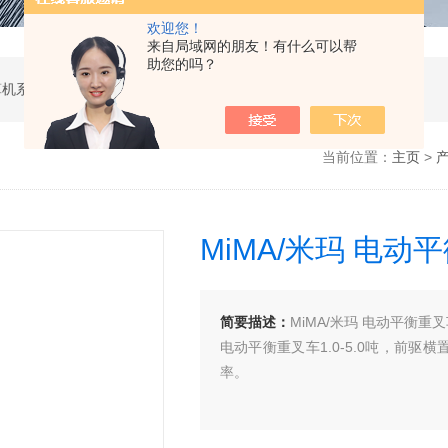
欢迎您！
来自局域网的朋友！有什么可以帮
助您的吗？
软件开发，计算机软硬件及辅助设备零售，计算机系统服务，电子产品销售，日用百货销售，机械设备销售，安防设备销售，通信设备销售，仪器仪表销售，五金产品零售，家用电器销售，化工产品生产（不含许可类化工产品），劳动保护用品销售，建筑材料销售，物联网技术服务，互联网数据服务，大数据服务，信息技术咨询服务，技术服务、技术开发、技术咨询、技术交流、技术转让、技术推广，办公设备租赁服务，计算机及办公设备维修，通讯设备修理，日用电器修理，电子、机械设备维护（不含特种设备），办公设备销售，光电子器件销售，电线、电缆经营，卫生用品和一次性使用医疗用品销售，日用口罩（非医用）销售，医用口罩零售，消毒剂销售（不含危险化学品），文具用品零售，体育用品及器材零售，箱包销售，特种劳动防护用品销售，照相器材及望远镜零售，机械零件、零部件销售，包装材料及制品销售，日用玻璃制品销售，互联网设备销售，气压动力机械及元件销售，气体压缩机械销售，气体、液体分离及纯净设备销售，皮革制品销售，可穿戴智能设备销售，金属丝绳及其制品销售，紧固件销售，金属切割及焊接设备销售，密封件销售，幻灯及投影设备销售，绘图、计算及测量仪器销售，复印和胶印设备销售，电子元器件与机电组件设备销售，导航终端销售，电池销售，技术玻璃制品销售，办公设备耗材销售，轴承、齿轮和传动部件销售，制冷、空调设备销售，智能仪器仪表销售，照相机及器材销售，照明器具销售，云计算设备销售，音响设备销售，物联网设备销售，网络设备销售，纸制品销售，信息系统集成服务，雷达、无线电导航设备专业修理，人工智能硬件销售，信息安全设备销售，电工仪器仪表销售，泵及真空设备销售，计算机软硬件及辅助设备批发，化工产品销售（不含许可类化工产品），工业控制计算机及系统销售，建筑装饰材料销售，日用品批发，电子元器件零售（除依法须经批准的项目外，凭营业执照依法自主开展经营活动）
当前位置：
主页
>
MiMA/米玛 电动平
简要描述：
MiMA/米玛 电动平衡重叉
电动平衡重叉车1.0-5.0吨，前
率。