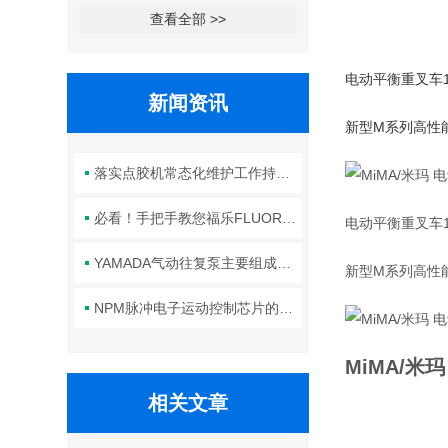
查看全部 >>
电动平衡重叉车
新闻资讯
新型M系列高性
落实点胶机常态化维护工作持续保障生产线点胶工艺稳定合规
必看！手把手教您福乐FLUORO真空吸笔头的正确安装方法
电动平衡重叉车
YAMADA气动往复泵主要组成部件的功能特点详解
新型M系列高性
NPM脉冲电子运动控制芯片的规范安装方法分享
MiMA/米玛
相关文章