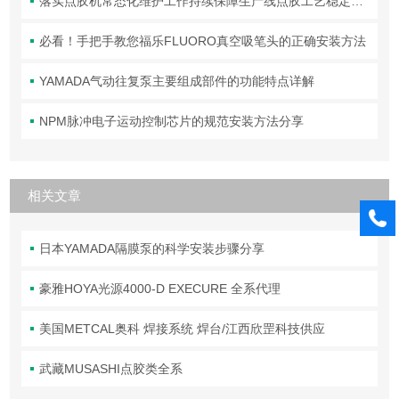
落实点胶机常态化维护工作持续保障生产线点胶工艺稳定合规
必看！手把手教您福乐FLUORO真空吸笔头的正确安装方法
YAMADA气动往复泵主要组成部件的功能特点详解
NPM脉冲电子运动控制芯片的规范安装方法分享
相关文章
日本YAMADA隔膜泵的科学安装步骤分享
豪雅HOYA光源4000-D EXECURE 全系代理
美国METCAL奥科 焊接系统 焊台/江西欣罡科技供应
武藏MUSASHI点胶类全系