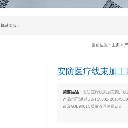
软件开发，计算机软硬件及辅助设备零售，计算机系统服务，电子产品销售，日用百货销售，机械设备销售，安防设备销售，通信设备销售，仪器仪表销售，五金产品零售，家用电器销售，化工产品生产（不含许可类化工产品），劳动保护用品销售，建筑材料销售，物联网技术服务，互联网数据服务，大数据服务，信息技术咨询服务，技术服务、技术开发、技术咨询、技术交流、技术转让、技术推广，办公设备租赁服务，计算机及办公设备维修，通讯设备修理，日用电器修理，电子、机械设备维护（不含特种设备），办公设备销售，光电子器件销售，电线、电缆经营，卫生用品和一次性使用医疗用品销售，日用口罩（非医用）销售，医用口罩零售，消毒剂销售（不含危险化学品），文具用品零售，体育用品及器材零售，箱包销售，特种劳动防护用品销售，照相器材及望远镜零售，机械零件、零部件销售，包装材料及制品销售，日用玻璃制品销售，互联网设备销售，气压动力机械及元件销售，气体压缩机械销售，气体、液体分离及纯净设备销售，皮革制品销售，可穿戴智能设备销售，金属丝绳及其制品销售，紧固件销售，金属切割及焊接设备销售，密封件销售，幻灯及投影设备销售，绘图、计算及测量仪器销售，复印和胶印设备销售，电子元器件与机电组件设备销售，导航终端销售，电池销售，技术玻璃制品销售，办公设备耗材销售，轴承、齿轮和传动部件销售，制冷、空调设备销售，智能仪器仪表销售，照相机及器材销售，照明器具销售，云计算设备销售，音响设备销售，物联网设备销售，网络设备销售，纸制品销售，信息系统集成服务，雷达、无线电导航设备专业修理，人工智能硬件销售，信息安全设备销售，电工仪器仪表销售，泵及真空设备销售，计算机软硬件及辅助设备批发，化工产品销售（不含许可类化工产品），工业控制计算机及系统销售，建筑装饰材料销售，日用品批发，电子元器件零售（除依法须经批准的项目外，凭营业执照依法自主开展经营活动）
当前位置：
主页
>
安防医疗线束加工
简要描述：
安防医疗线束加工四川线
产品均已通过GB/T19001-2016/S
证及GJB9001C质量管理体系认证