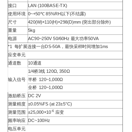
接口
LAN (100BASE-TX)
使用环境
0~+50℃ 85%RH以下(不结露)
尺寸
420(W)×110(H)×298(D)mm (突出部分除外)
重量
5kg
电源
AC90~250V 50/60Hz 最大功率50VA
*1 每扩展连接一台DS-50A，最快采样时间增加1ms
应变单元
通道数
10通道
1/4桥3线 120Ω, 350Ω
输入信号
半桥 120~1,000Ω
全桥 120~1,000Ω
激励桥压
DC 2V
测量精度
±0.05%FS (at 23±5°C)
-6
测量范围
±25,000×10
应变
频率响应
DC~100Hz
电压单元