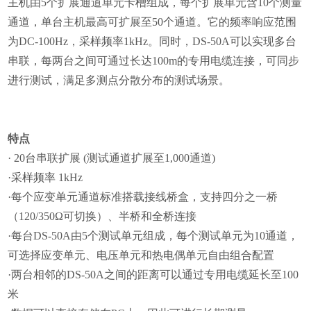
主机由
5
个扩展通道单元卡槽组成，每个扩展单元含
10
个测量
通道，单台主机最高可扩展至
50
个通道。它的频率响应范围
为
DC-100Hz
，采样频率
1kHz
。同时，
DS-50A
可以实现多台
串联，每两台之间可通过长达
100m
的专用电缆连接，可同步
进行测试，满足多测点分散分布的测试场景。
特点
·
20
台串联扩展
(
测试通道扩展至
1,000
通道
)
·采样频率
1kHz
·每个应变单元通道标准搭载接线桥盒，支持四分之一桥
（
120/350
Ω可切换）、半桥和全桥连接
·每台
DS-50A
由
5
个测试单元组成，每个测试单元为
10
通道，
可选择应变单元、电压单元和热电偶单元自由组合配置
·两台相邻的
DS-50A
之间的距离可以通过专用电缆延长至
100
米