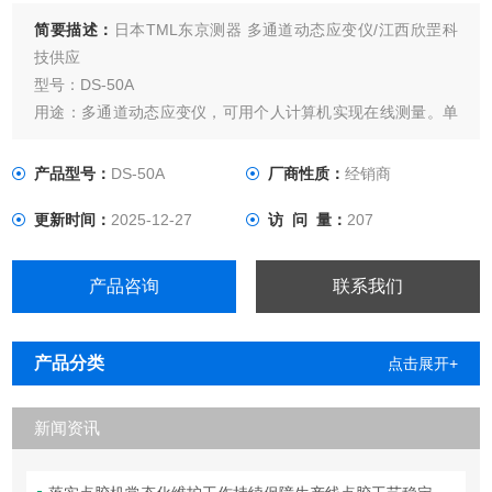
简要描述：
日本TML东京测器 多通道动态应变仪/江西欣罡科
技供应
型号：DS-50A
用途：多通道动态应变仪，可用个人计算机实现在线测量。单
台最多50通道，最大1000通道扩展，满足多测点分散分布的测
试场景。
产品型号：
DS-50A
厂商性质：
经销商
更新时间：
2025-12-27
访 问 量：
207
产品咨询
联系我们
产品分类
点击展开+
新闻资讯