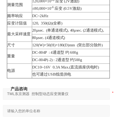
±20,000×10
应变 (2V激励)
测量范围
-6
±80,000×10
应变 (0.5V激励)
频率响应
DC~2kHz
应变计阻值
120, 350(Ω)(全桥)
20µsec. (单通道模式), 40µsec. (2通道模式),
最大采样速度
80µsec. (4通道模式)
尺寸
120(W)×50(H)×180(D)mm (突出部分除外)
DC-004P : 4通道型 约 600g
重量
DC-004P(-2) : 2通道型 约500g
DC10~16V 0.3A Max.(直流插座供电时)
电源
也可通过USB线缆供电
产品咨询