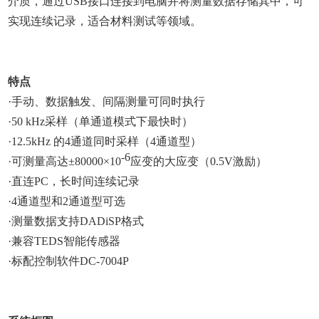
介质，通过
USB
接口连接到电脑并将测量数据存储其中，可
实现连续记录，适合材料测试等领域。
特点
·手动、数据触发、间隔测量可同时执行
·
50 kHz
采样（单通道模式下最快时）
·
12.5kHz
的
4
通道同时采样（
4
通道型）
-6
·可测量高达±
80000
×
10
应变的大应变（
0.5V
激励）
·直连
PC
，长时间连续记录
·
4
通道型和
2
通道型可选
·测量数据支持
DADiSP
格式
·兼容
TEDS
智能传感器
·标配控制软件
DC-7004P