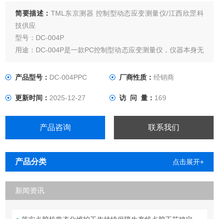
简要描述：
TML东京测器 控制型动态应变测量仪/江西欣罡科
技供应
型号：DC-004P
用途：DC-004P是一款PC控制型动态应变测量仪，仪器本身无
存储介质，通过USB接口连接到电脑并将测量数据存储其中，
可实现连续记录，适合材料测试等领域。
产品型号：
DC-004PPC
厂商性质：
经销商
更新时间：
2025-12-27
访 问 量：
169
产品咨询
联系我们
产品分类
点击展开+
新闻资讯