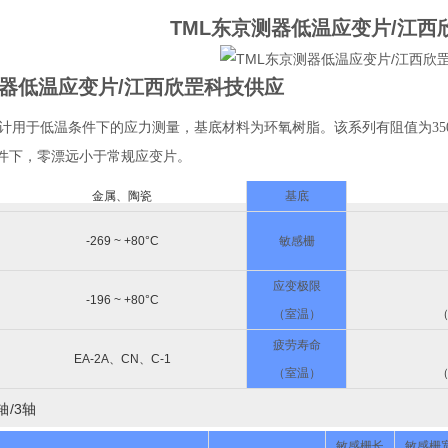
TML东京测器低温应变片/江西
测器低温应变片/江西欣罡科技供应
设计用于低温条件下的应力测量，基底材料为环氧树脂。该系列有阻值为3
件下，零漂远小于常规应变片。
金属、陶瓷
基底
-269 ~ +80°C
敏感栅
应变极限
-196 ~ +80°C
（室温）
（
疲劳寿命
EA-2A、CN、C-1
（室温）
（
轴/3轴
敏感栅长
敏感栅