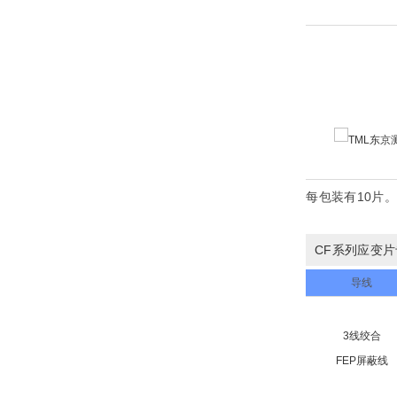
每包装有10片。
C
F系列应变
导线
3线绞合
FEP屏蔽线