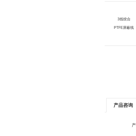
3线绞合
PTFE屏蔽线
产品咨询
产