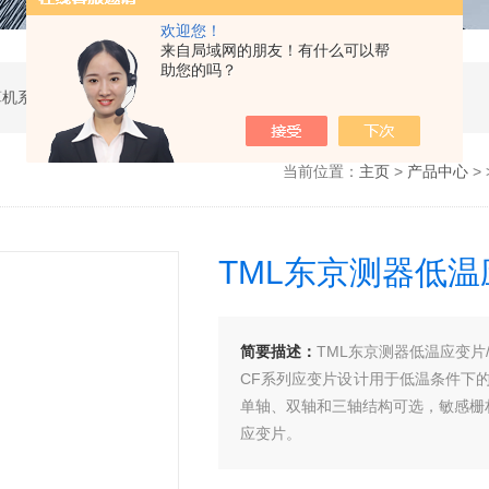
欢迎您！
来自局域网的朋友！有什么可以帮
助您的吗？
软件开发，计算机软硬件及辅助设备零售，计算机系统服务，电子产品销售，日用百货销售，机械设备销售，安防设备销售，通信设备销售，仪器仪表销售，五金产品零售，家用电器销售，化工产品生产（不含许可类化工产品），劳动保护用品销售，建筑材料销售，物联网技术服务，互联网数据服务，大数据服务，信息技术咨询服务，技术服务、技术开发、技术咨询、技术交流、技术转让、技术推广，办公设备租赁服务，计算机及办公设备维修，通讯设备修理，日用电器修理，电子、机械设备维护（不含特种设备），办公设备销售，光电子器件销售，电线、电缆经营，卫生用品和一次性使用医疗用品销售，日用口罩（非医用）销售，医用口罩零售，消毒剂销售（不含危险化学品），文具用品零售，体育用品及器材零售，箱包销售，特种劳动防护用品销售，照相器材及望远镜零售，机械零件、零部件销售，包装材料及制品销售，日用玻璃制品销售，互联网设备销售，气压动力机械及元件销售，气体压缩机械销售，气体、液体分离及纯净设备销售，皮革制品销售，可穿戴智能设备销售，金属丝绳及其制品销售，紧固件销售，金属切割及焊接设备销售，密封件销售，幻灯及投影设备销售，绘图、计算及测量仪器销售，复印和胶印设备销售，电子元器件与机电组件设备销售，导航终端销售，电池销售，技术玻璃制品销售，办公设备耗材销售，轴承、齿轮和传动部件销售，制冷、空调设备销售，智能仪器仪表销售，照相机及器材销售，照明器具销售，云计算设备销售，音响设备销售，物联网设备销售，网络设备销售，纸制品销售，信息系统集成服务，雷达、无线电导航设备专业修理，人工智能硬件销售，信息安全设备销售，电工仪器仪表销售，泵及真空设备销售，计算机软硬件及辅助设备批发，化工产品销售（不含许可类化工产品），工业控制计算机及系统销售，建筑装饰材料销售，日用品批发，电子元器件零售（除依法须经批准的项目外，凭营业执照依法自主开展经营活动）
当前位置：
主页
>
产品中心
> 
TML东京测器低温
简要描述：
TML东京测器低温应变片
CF系列应变片设计用于低温条件下的
单轴、双轴和三轴结构可选，敏感栅
应变片。