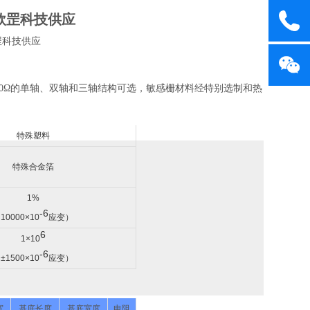
欣罡科技供应
50Ω的单轴、双轴和三轴结构可选，敏感栅材料经特别选制和热
特殊塑料
特殊合金箔
1%
-6
10000×10
应变）
6
1×10
-6
±1500×10
应变）
宽
基底长度
基底宽度
电阻