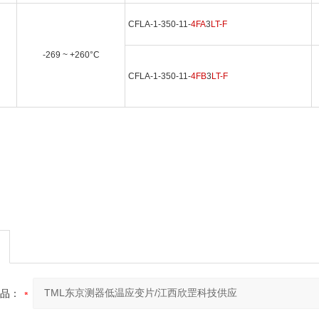
CFLA-1-350-11-
4FA
3
LT-F
-269 ~ +260°C
CFLA-1-350-11-
4FB
3
LT-F
品：