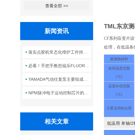
查看全部 >>
TML东京
新闻资讯
CF系列应变片
处理，在低温条
落实点胶机常态化维护工作持续保障生产线点胶工艺稳定合规
被测物材料
必看！手把手教您福乐FLUORO真空吸笔头的正确安装方法
使用温度范围
(°C)
YAMADA气动往复泵主要组成部件的功能特点详解
温度补偿范围
NPM脉冲电子运动控制芯片的规范安装方法分享
(°C)
主要适用粘合胶
相关文章
低温用 单轴/2