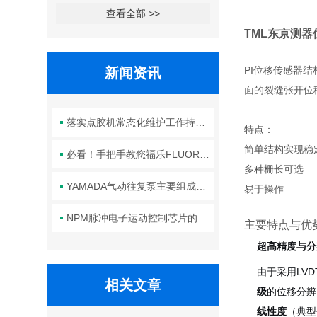
查看全部 >>
TML东京测
PI
位移传感器结
新闻资讯
面的裂缝张开位
落实点胶机常态化维护工作持续保障生产线点胶工艺稳定合规
特点：
简单结构实现稳
必看！手把手教您福乐FLUORO真空吸笔头的正确安装方法
多种栅长可选
YAMADA气动往复泵主要组成部件的功能特点详解
易于操作
NPM脉冲电子运动控制芯片的规范安装方法分享
主要特点与优
超高精度与分
由于采用LV
相关文章
级
的位移分辨
线性度
（典型值