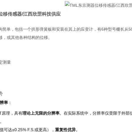
器位移传感器/江西欣罡科技供应
构简单，包括一个拱形弹簧板和安装在其上的应变计，有
6
种型号栅长从
5
移，或其他各种结构的位移。
定测量
势
辨率
：
DT原理，具有
理论上无限的分辨率
。在实际系统中，分辨率仅受限于外部
。
可达±0.25% F.S.或更高），
重复性优异
。