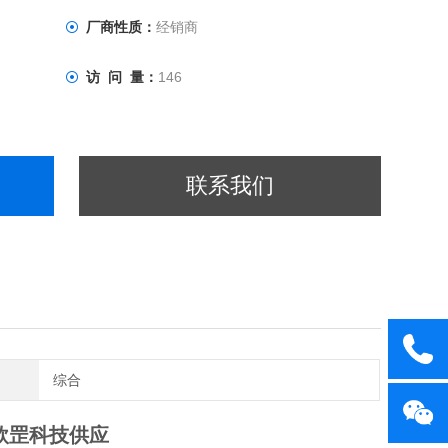
厂商性质：
经销商
访 问 量：
146
联系我们
综合
欣罡科技供应