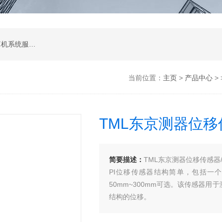
软件开发，计算机软硬件及辅助设备零售，计算机系统服务，电子产品销售，日用百货销售，机械设备销售，安防设备销售，通信设备销售，仪器仪表销售，五金产品零售，家用电器销售，化工产品生产（不含许可类化工产品），劳动保护用品销售，建筑材料销售，物联网技术服务，互联网数据服务，大数据服务，信息技术咨询服务，技术服务、技术开发、技术咨询、技术交流、技术转让、技术推广，办公设备租赁服务，计算机及办公设备维修，通讯设备修理，日用电器修理，电子、机械设备维护（不含特种设备），办公设备销售，光电子器件销售，电线、电缆经营，卫生用品和一次性使用医疗用品销售，日用口罩（非医用）销售，医用口罩零售，消毒剂销售（不含危险化学品），文具用品零售，体育用品及器材零售，箱包销售，特种劳动防护用品销售，照相器材及望远镜零售，机械零件、零部件销售，包装材料及制品销售，日用玻璃制品销售，互联网设备销售，气压动力机械及元件销售，气体压缩机械销售，气体、液体分离及纯净设备销售，皮革制品销售，可穿戴智能设备销售，金属丝绳及其制品销售，紧固件销售，金属切割及焊接设备销售，密封件销售，幻灯及投影设备销售，绘图、计算及测量仪器销售，复印和胶印设备销售，电子元器件与机电组件设备销售，导航终端销售，电池销售，技术玻璃制品销售，办公设备耗材销售，轴承、齿轮和传动部件销售，制冷、空调设备销售，智能仪器仪表销售，照相机及器材销售，照明器具销售，云计算设备销售，音响设备销售，物联网设备销售，网络设备销售，纸制品销售，信息系统集成服务，雷达、无线电导航设备专业修理，人工智能硬件销售，信息安全设备销售，电工仪器仪表销售，泵及真空设备销售，计算机软硬件及辅助设备批发，化工产品销售（不含许可类化工产品），工业控制计算机及系统销售，建筑装饰材料销售，日用品批发，电子元器件零售（除依法须经批准的项目外，凭营业执照依法自主开展经营活动）
当前位置：
主页
>
产品中心
> 
TML东京测器位移
简要描述：
TML东京测器位移传感器
PI位移传感器结构简单，包括一
50mm~300mm可选。该传感器
结构的位移。