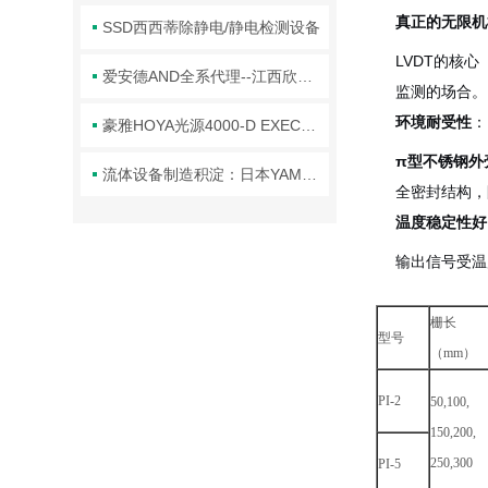
真正的无限机
SSD西西蒂除静电/静电检测设备
LVDT的核
爱安德AND全系代理--江西欣罡科技
监测的场合。
环境耐受性
：
豪雅HOYA光源4000-D EXECURE 全系代理
π型不锈钢外
流体设备制造积淀：日本YAMADA品牌技术体系与行业应用解析
全密封结构，
温度稳定性好
输出信号受温
栅长
型号
（mm）
PI-2
50,100,
150,200,
250,300
PI-5