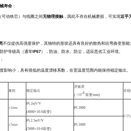
械寿命
：
心（可动铁芯）与线圈之间
无物理接触
，因此不存在机械磨损，可实现
近乎
壳
不仅提供高强度保护，其独特的形状还具有良好的散热和抗弯曲变形能
防护等级高（通常
IP67
），防油、防水、防尘，适应恶劣工业环境。
：
度影响小，具有很低的温度漂移系数，在宽温度范围内能保持稳定输出。
灵敏度
量程
额定输出
非线
-6
( ×10
应变/mm)
约
2mV/V
±2mm
约
2000
(4000×10-6
应变
)
0.5
约
2.5mV/V
±5mm
约
1000
(5000×10-6
应变
)