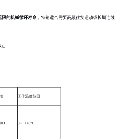
无限的机械循环寿命
，特别适合需要高频往复运动或长期连续
力。
性
工作温度范围
%RO
0 ~ +40°C