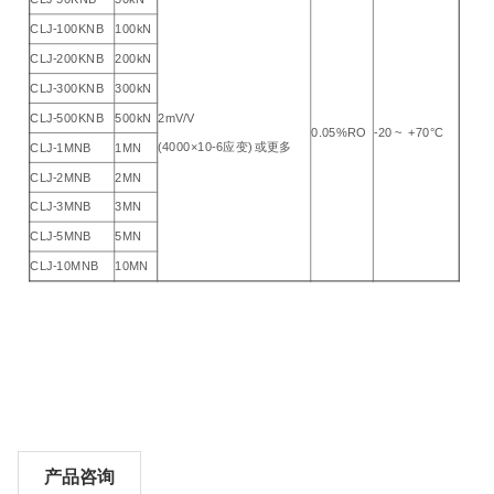
CLJ-100KNB
100kN
CLJ-200KNB
200kN
CLJ-300KNB
300kN
CLJ-500KNB
500kN
2mV/V
0.05%RO
-20 ~ +70°C
(4000×10-6应变) 或更多
CLJ-1MNB
1MN
CLJ-2MNB
2MN
CLJ-3MNB
3MN
CLJ-5MNB
5MN
CLJ-10MNB
10MN
产品咨询