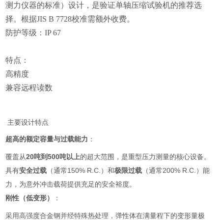
测力仪器的标准）设计，是验证单轴压缩试验机的推荐选
择。根据
JIS B 7728
校准需额外收费。
防护等级：
IP 67
特点：
高精度
兼容远程读数
主要设计特点
超高的额定容量与过载能力
：
覆盖从
20吨到500吨以上
的超大范围，是重型压力测量的核心设备。
具有
安全过载
（通常150% R.C.）和
极限过载
（通常200% R.C.）能
力，为意外冲击载荷提供充足的安全裕度。
刚性（低变形）
：
采用高强度合金钢并经特殊热处理，弹性体在满量程下的变形量极