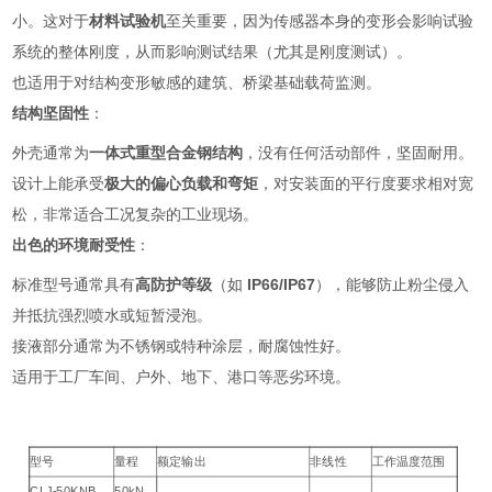
小。这对于
材料试验机
至关重要，因为传感器本身的变形会影响试验
系统的整体刚度，从而影响测试结果（尤其是刚度测试）。
也适用于对结构变形敏感的建筑、桥梁基础载荷监测。
结构坚固性
：
外壳通常为
一体式重型合金钢结构
，没有任何活动部件，坚固耐用。
设计上能承受
极大的偏心负载和弯矩
，对安装面的平行度要求相对宽
松，非常适合工况复杂的工业现场。
出色的环境耐受性
：
标准型号通常具有
高防护等级
（如
IP66/IP67
），能够防止粉尘侵入
并抵抗强烈喷水或短暂浸泡。
接液部分通常为不锈钢或特种涂层，耐腐蚀性好。
适用于工厂车间、户外、地下、港口等恶劣环境。
型号
量程
额定输出
非线性
工作温度范围
CLJ-50KNB
50kN