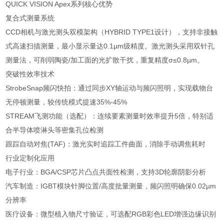
QUICK VISION Apex系列核心优势
复合式测量系统
CCD相机与激光测头双模架构（HYBRID TYPE1设计），支持非接触
式高速扫描测量，最小显示量达0.1µm级精度。激光测头采用双针孔
测量法，可削弱陶瓷/加工面的光扩散干扰，重复精度σ≤0.8µm。
突破性效率技术
StrobeSnap频闪快拍：通过同步XY轴运动与频闪照明，实现载物台
无停顿测量，较传统模式提速35%-45%
STREAM飞测功能（选配）：连续要素测量时效率提升5倍，特别适
合半导体喷淋头等密集孔位检测
跟踪自动对焦(TAF)：激光实时追踪工件曲面，消除手动调焦耗时
行业定制化应用
电子行业：BGA/CSP芯片凸点共面性检测，支持3D轮廓阴影分析
汽车制造：IGBT模块针脚位置/高度批量测量，频闪照明确保0.02µm
分辨率
医疗设备：微型植入物尺寸验证，可选配RGB彩色LED增强边缘识别