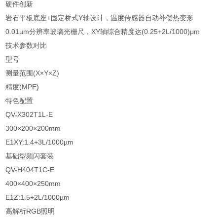
硬件创新
岩石平板底座+固定桥式Y轴设计，温度传感器自动补偿热变形
0.01µm分辨率玻璃光栅尺，XY轴综合精度达(0.25+2L/1000)μm
技术参数对比
型号
测量范围(X×Y×Z)
精度(MPE)
特色配置
QV-X302T1L-E
300×200×200mm
E1XY:1.4+3L/1000µm
基础型频闪套装
QV-H404T1C-E
400×400×250mm
E1Z:1.5+2L/1000µm
高解析RGB照明