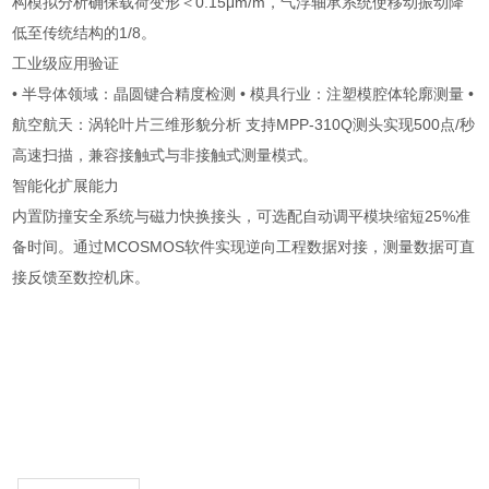
构模拟分析确保载荷变形＜0.15μm/m，气浮轴承系统使移动振动降
低至传统结构的1/8。
工业级应用验证
• 半导体领域：晶圆键合精度检测 • 模具行业：注塑模腔体轮廓测量 •
航空航天：涡轮叶片三维形貌分析 支持MPP-310Q测头实现500点/秒
高速扫描，兼容接触式与非接触式测量模式。
智能化扩展能力
内置防撞安全系统与磁力快换接头，可选配自动调平模块缩短25%准
备时间。通过MCOSMOS软件实现逆向工程数据对接，测量数据可直
接反馈至数控机床。