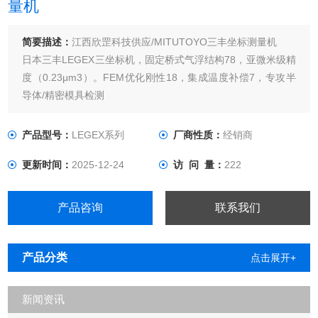
量机
简要描述：
江西欣罡科技供应/MITUTOYO三丰坐标测量机
日本三丰LEGEX三坐标机，固定桥式气浮结构78，亚微米级精
度（0.23μm3）。FEM优化刚性18，集成温度补偿7，专攻半
导体/精密模具检测
产品型号：
LEGEX系列
厂商性质：
经销商
更新时间：
2025-12-24
访 问 量：
222
产品咨询
联系我们
产品分类
点击展开+
新闻资讯