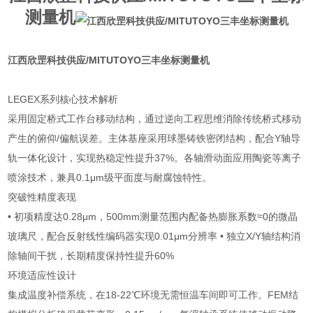
测量机
江西欣罡科技供应/MITUTOYO三丰坐标测量机
LEGEX系列核心技术解析
采用固定桥式工作台移动结构，通过逆向工程思维消除传统桥式移动
产生的俯仰/偏航误差。主体基座采用球墨铸铁密闭结构，配合Y轴导
轨一体化设计，实现热稳定性提升37%。各轴滑动面应用陶瓷等离子
喷涂技术，兼具0.1μm级平面度与耐腐蚀特性。
突破性精度表现
• 初项精度达0.28μm，500mm测量范围内配备热膨胀系数≈0的微晶
玻璃尺，配合反射线性编码器实现0.01μm分辨率 • 独立X/Y轴结构消
除轴间干扰，长期精度保持性提升60%
环境适应性设计
集成温度补偿系统，在18-22℃环境无需恒温车间即可工作。FEM结