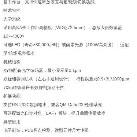
格工作台，支持快速释放装置与粗/微调切换功能。
技术特性
光学系统
采用高NA长工作距离物镜（WD达72.5mm），总放大倍数覆盖
10×-4000×
可选LED（寿命≥30,000小时）或卤素光源（100W高亮度），适配
明/暗场观察需求
机械结构
XY轴配备光学编码器，最小显示量0.1μm
双旋钮微调机构（左右手通用设计），行程误差≤(0.9+3L/1000)μm
70kg铸铁基座有效抑制振动干扰
扩展功能
支持RS-232C数据输出，兼容QM-Data200处理系统
可选配激光自动对焦（LAF）模块，提升曲面测量效率
典型应用
电子制造：PCB焊点检测、微型元件尺寸测量