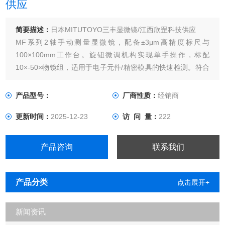
供应
简要描述：
日本MITUTOYO三丰显微镜/江西欣罡科技供应
MF系列2轴手动测量显微镜，配备±3μm高精度标尺与
100×100mm工作台。旋钮微调机构实现单手操作，标配
10×-50×物镜组，适用于电子元件/精密模具的快速检测。符合
JIS B 7153工业标准
产品型号：
厂商性质：
经销商
更新时间：
2025-12-23
访 问 量：
222
产品咨询
联系我们
产品分类
点击展开+
新闻资讯