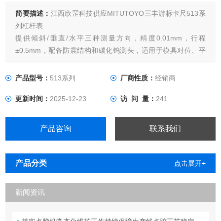
简要描述：
江西欣罡科技供应MITUTOYO三丰游标卡尺513系
列杠杆表
提供倾斜/垂直/水平三种测量方向，精度0.01mm，行程
±0.5mm，配备防震结构和碳化钨测头，适用于模具对位、平
面度检测等精密场景
产品型号：
513系列
厂商性质：
经销商
更新时间：
2025-12-23
访 问 量：
241
产品咨询
联系我们
产品分类
点击展开+
新闻资讯