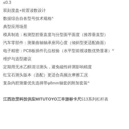
≤0.3
双刻度盘+前置读数设计
数据综合自各型号技术规格^
典型应用场景
模具制造：检测型腔垂直度与分型面平面度（推荐垂直型）
汽车零部件：测量曲轴轴承座同心度（倾斜型更适配曲面）
电子精密：PCB板插件孔位校验（水平型前视读数优势显著）^
维护与选型建议
定期用无水乙醇清洁测头，避免磁性碎屑影响精度
红宝石测头版本（选配）更适合高频次摩擦工况
复杂内腔测量优先选择带φ8mm轴套的附加套装^
江西欣罡科技供应MITUTOYO三丰游标卡尺
513系列杠杆表