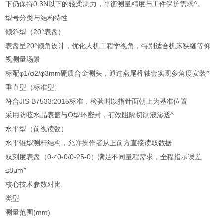
下仍保持0.3N以下的轻柔测力，平衡测量精度与工件保护需求^。
型号分类与结构特性
倾斜型（20°表盘）
表盘呈20°倾角设计，优化人机工程学视角，特别适合机床狭缝等仰
视测量场景
标配φ1/φ2/φ3mm硬质合金测头，通过燕尾榫轴套实现多角度安装^
垂直型（标准型）
符合JIS B7533:2015标准，检验时以指针面朝上为基准位置
采用防眩水晶表盖与O型环密封，有效阻隔切削液渗透^
水平型（前视读数）
水平锥型测杆结构，允许操作者从正前方直接读取数据
双刻度表盘（0-40-0/0-25-0）满足不同量程需求，全程指示误差
≤8μm^
核心技术参数对比
类型
测量范围(mm)