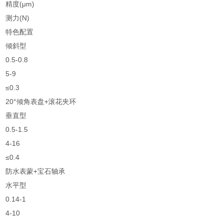
精度(μm)
测力(N)
特色配置
倾斜型
0.5-0.8
5-9
≤0.3
20°倾角表盘+滚花夹环
垂直型
0.5-1.5
4-16
≤0.4
防水表蒙+宝石轴承
水平型
0.14-1
4-10