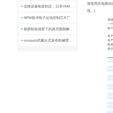
请使用压电驱动器
流体设备制造积淀：日本YAMADA品牌技术体系与行业应用解析
缆。)
NPM脉冲电子运动控制芯片广泛赋能多个制造与智能技术领域
信息
请使
一
每
精密制造场景下的真空吸附解决方案 ——FLUORO 真空吸笔头技术解析
注意
本
musashi武藏台式涂布机械臂的正确使用方法分享
本
联
用
技术指
标