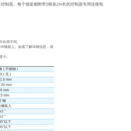
需要一台控制器。每个镜架都附带2根各2m长的控制器专用连接电
方向而不同。
MHX镜架上。如需了解详细信息，请
变小。
 ( 不锈钢 )
 ( 无 )
1.6 mm
～20 mm
96 mm
.5 mm
2 轴
前侧装入
±2 °
±2 °
035″以下
035″以下