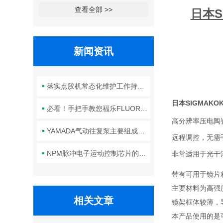
查看全部 >>
日本S
新闻资讯
落实点胶机常态化维护工作持续保障生产线点胶工艺稳定合规
日本SIGMAK
必看！手把手教您福乐FLUORO真空吸笔头的正确安装方法
高分辨率压电陶
YAMADA气动往复泵主要组成部件的功能特点详解
远程调控，无需
NPM脉冲电子运动控制芯片的规范安装方法分享
非常适用于光干
带有可用于镜片
主要材料为高强
相关文章
镜架框体较薄，
本产品使用的是