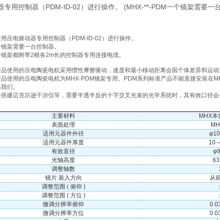
专用控制器（PDM-ID-02）进行操作。 (MHX-**-PDM一个镜架
用压电驱动器专用控制器（PDM-ID-02）进行操作。
个镜架需要一台控制器。
个镜架都附带2根各2m长的控制器专用连接电缆。
产品使用的压电陶瓷电机采用惯性摩擦驱动，速度和最小移动距离会因个体差异和运动
产品使用的压电陶瓷电机为MHX-PDM镜架专用。PDM系列标准产品不能直接安装在
系我们。
于搭建迈克尔逊干涉仪等，需要半透半反的十字交叉光束的光学系统时，其有效口径会
主要材料
MHX本体
表面处理
MHX
适用元器件外径
φ10
适用元器件厚度
10
有效直径
φ
光轴高度
63
调整轴数
镜片 装入方向
从
调整范围 ( 俯仰 )
调整范围 ( 方位 )
微调分辨率俯仰
0.
微调分辨率方位
0.