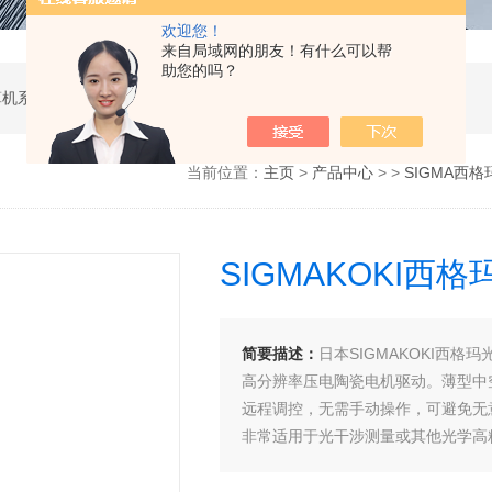
欢迎您！
来自局域网的朋友！有什么可以帮
助您的吗？
软件开发，计算机软硬件及辅助设备零售，计算机系统服务，电子产品销售，日用百货销售，机械设备销售，安防设备销售，通信设备销售，仪器仪表销售，五金产品零售，家用电器销售，化工产品生产（不含许可类化工产品），劳动保护用品销售，建筑材料销售，物联网技术服务，互联网数据服务，大数据服务，信息技术咨询服务，技术服务、技术开发、技术咨询、技术交流、技术转让、技术推广，办公设备租赁服务，计算机及办公设备维修，通讯设备修理，日用电器修理，电子、机械设备维护（不含特种设备），办公设备销售，光电子器件销售，电线、电缆经营，卫生用品和一次性使用医疗用品销售，日用口罩（非医用）销售，医用口罩零售，消毒剂销售（不含危险化学品），文具用品零售，体育用品及器材零售，箱包销售，特种劳动防护用品销售，照相器材及望远镜零售，机械零件、零部件销售，包装材料及制品销售，日用玻璃制品销售，互联网设备销售，气压动力机械及元件销售，气体压缩机械销售，气体、液体分离及纯净设备销售，皮革制品销售，可穿戴智能设备销售，金属丝绳及其制品销售，紧固件销售，金属切割及焊接设备销售，密封件销售，幻灯及投影设备销售，绘图、计算及测量仪器销售，复印和胶印设备销售，电子元器件与机电组件设备销售，导航终端销售，电池销售，技术玻璃制品销售，办公设备耗材销售，轴承、齿轮和传动部件销售，制冷、空调设备销售，智能仪器仪表销售，照相机及器材销售，照明器具销售，云计算设备销售，音响设备销售，物联网设备销售，网络设备销售，纸制品销售，信息系统集成服务，雷达、无线电导航设备专业修理，人工智能硬件销售，信息安全设备销售，电工仪器仪表销售，泵及真空设备销售，计算机软硬件及辅助设备批发，化工产品销售（不含许可类化工产品），工业控制计算机及系统销售，建筑装饰材料销售，日用品批发，电子元器件零售（除依法须经批准的项目外，凭营业执照依法自主开展经营活动）
当前位置：
主页
>
产品中心
> >
SIGMA西
SIGMAKOKI西
简要描述：
日本SIGMAKOKI西格
高分辨率压电陶瓷电机驱动。薄型中
远程调控，无需手动操作，可避免无
非常适用于光干涉测量或其他光学高