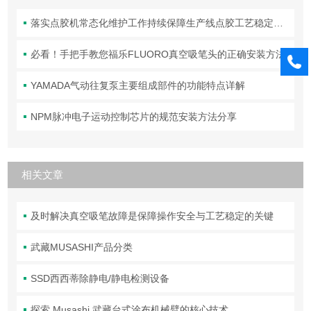
落实点胶机常态化维护工作持续保障生产线点胶工艺稳定合规
必看！手把手教您福乐FLUORO真空吸笔头的正确安装方法
YAMADA气动往复泵主要组成部件的功能特点详解
NPM脉冲电子运动控制芯片的规范安装方法分享
相关文章
及时解决真空吸笔故障是保障操作安全与工艺稳定的关键
武藏MUSASHI产品分类
SSD西西蒂除静电/静电检测设备
探索 Musashi 武藏台式涂布机械臂的核心技术