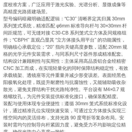
度校准方案，广泛应用于激光实验、光谱分析、显微成像等
高精度光路搭建场景。
型号编码暗藏明确适配逻辑：“C30" 清晰界定其归属 30mm
系列笼式系统，精准匹配 φ6mm 标准导向杆与 30×30mm 杆
间距规范，可无缝对接 C30-CB 系列笼式立方体及同规格组
件；“CBPH" 直观凸显其 “立方体接头用平台" 的功能属性，
明确核心承载定位；“20" 指向关键高度参数，适配 20mm 规
格的光学元件安装需求，与同系列尺寸器件形成精准配套。
结构设计兼顾刚性与实用性：主体采用高品质铝合金经精密
CNC 加工而成，在实现轻量化的同时保障结构稳定性，有效
承载镜架、透镜座等元件重量并减少形变误差。表面经黑色
阳极氧化处理，既提升耐磨性与抗腐蚀性，又能辅助吸收杂
散光，避免支撑结构干扰光路纯净性。平台设有 M4×0.7 规
格螺纹孔，为元件安装提供标准化接口，确保装配精度。
装配与使用体现专业便捷性：遵循 30mm 笼式系统标准化设
计，通过精准孔位实现快速安装，可通过立方体接头实现三
维空间内的灵活排布，支持光路 90 度弯折等复杂布局。安
装时需均匀控制导向杆紧固力度，避免受力不均影响定位精
度，确保光路中心高度一致性。