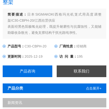
整架
简要描述：
日本SIGMAKOKI西格玛光机笼式用高度调整
架/C30-CBPH-20/江西欣罡供应
表面经黑色阳极氧化处理，既提升耐磨性与抗腐蚀性，又能辅
助吸收杂散光，避免支撑结构干扰光路纯净性。
产品型号：
C30-CBPH-20
厂商性质：
经销商
更新时间：
2025-12-19
访 问 量：
195
产品咨询
联系我们
产品分类
点击展开+
新闻资讯