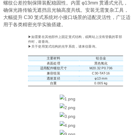
螺纹公差控制保障装配稳固性。内置 φ13mm 贯通式光孔，
确保光路传输无遮挡且光轴高度共线。安装无需复杂工具，
大幅提升 C30 笼式系统对小接口场景的适配灵活性，广泛适
用于各类精密光学实验搭建。
信息
▶如需要在其他部件上固定笼式结构，或网站上没有登载的零部
件时，请垂询。
▶关于使用笼式结构的光学系统，请来信垂询。
技术指
主要材料
铝合金
标
表面处理
黑色氧化
适用配件螺纹尺寸
M20.32 P0.706
兼容组装
C30-TAT-16
透射直径
φ13 mm
自重
0.005 kg