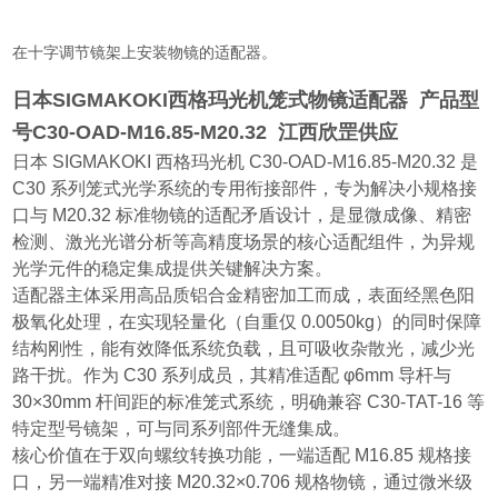
在十字调节镜架上安装物镜的适配器。
日本SIGMAKOKI西格玛光机笼式物镜适配器
产品型
号C30-OAD-M16.85-M20.32 江西欣罡供应
日本 SIGMAKOKI 西格玛光机 C30-OAD-M16.85-M20.32 是
C30 系列笼式光学系统的专用衔接部件，专为解决小规格接
口与 M20.32 标准物镜的适配矛盾设计，是显微成像、精密
检测、激光光谱分析等高精度场景的核心适配组件，为异规
光学元件的稳定集成提供关键解决方案。
适配器主体采用高品质铝合金精密加工而成，表面经黑色阳
极氧化处理，在实现轻量化（自重仅 0.0050kg）的同时保障
结构刚性，能有效降低系统负载，且可吸收杂散光，减少光
路干扰。作为 C30 系列成员，其精准适配 φ6mm 导杆与
30×30mm 杆间距的标准笼式系统，明确兼容 C30-TAT-16 等
特定型号镜架，可与同系列部件无缝集成。
核心价值在于双向螺纹转换功能，一端适配 M16.85 规格接
口，另一端精准对接 M20.32×0.706 规格物镜，通过微米级