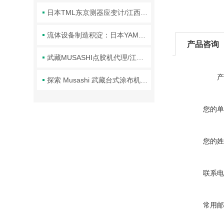
日本TML东京测器应变计/江西欣罡科技供应
流体设备制造积淀：日本YAMADA品牌技术体系与行业应用解析
产品咨询
武藏MUSASHI点胶机代理/江西欣罡科技供应
产
探索 Musashi 武藏台式涂布机械臂的核心技术
您的单
您的姓
联系电
常用邮