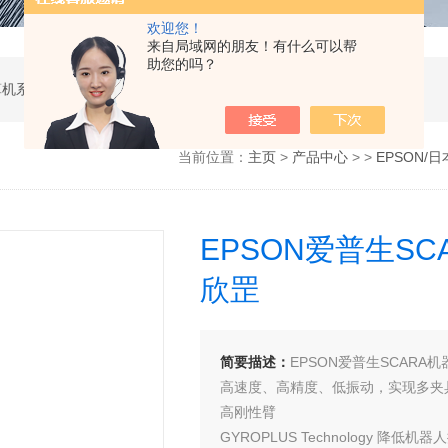
欢迎您！
来自局域网的朋友！有什么可以帮
助您的吗？
软件开发，计算机软硬件及辅助设备零售，计算机系统服务，电子产品销售，日用百货销售，机械设备销售，安防设备销售，通信设备销售，仪器仪表销售，五金产品零售，家用电器销售，化工产品生产（不含许可类化工产品），劳动保护用品销售，建筑材料销售，物联网技术服务，互联网数据服务，大数据服务，信息技术咨询服务，技术服务、技术开发、技术咨询、技术交流、技术转让、技术推广，办公设备租赁服务，计算机及办公设备维修，通讯设备修理，日用电器修理，电子、机械设备维护（不含特种设备），办公设备销售，光电子器件销售，电线、电缆经营，卫生用品和一次性使用医疗用品销售，日用口罩（非医用）销售，医用口罩零售，消毒剂销售（不含危险化学品），文具用品零售，体育用品及器材零售，箱包销售，特种劳动防护用品销售，照相器材及望远镜零售，机械零件、零部件销售，包装材料及制品销售，日用玻璃制品销售，互联网设备销售，气压动力机械及元件销售，气体压缩机械销售，气体、液体分离及纯净设备销售，皮革制品销售，可穿戴智能设备销售，金属丝绳及其制品销售，紧固件销售，金属切割及焊接设备销售，密封件销售，幻灯及投影设备销售，绘图、计算及测量仪器销售，复印和胶印设备销售，电子元器件与机电组件设备销售，导航终端销售，电池销售，技术玻璃制品销售，办公设备耗材销售，轴承、齿轮和传动部件销售，制冷、空调设备销售，智能仪器仪表销售，照相机及器材销售，照明器具销售，云计算设备销售，音响设备销售，物联网设备销售，网络设备销售，纸制品销售，信息系统集成服务，雷达、无线电导航设备专业修理，人工智能硬件销售，信息安全设备销售，电工仪器仪表销售，泵及真空设备销售，计算机软硬件及辅助设备批发，化工产品销售（不含许可类化工产品），工业控制计算机及系统销售，建筑装饰材料销售，日用品批发，电子元器件零售（除依法须经批准的项目外，凭营业执照依法自主开展经营活动）
当前位置：
主页
>
产品中心
> >
EPSON/
EPSON爱普生SCA
欣罡
简要描述：
EPSON爱普生SCARA机
高速度、高精度、低振动，实现多夹
高刚性臂
GYROPLUS Technology 降低机器