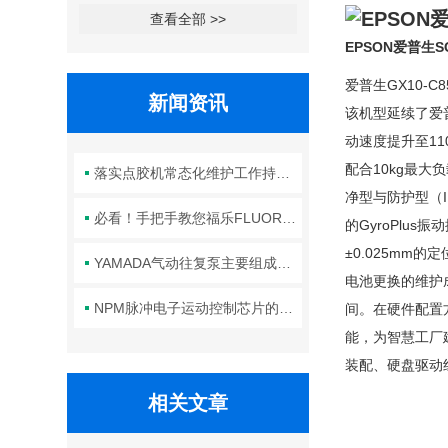
查看全部 >>
EPSON爱普生S
爱普生GX10-
新闻资讯
该机型延续了爱普
动速度提升至11
配合10kg最大
落实点胶机常态化维护工作持续保障生产线点胶工艺稳定合规
净型与防护型（I
必看！手把手教您福乐FLUORO真空吸笔头的正确安装方法
的GyroPlu
±0.025m
YAMADA气动往复泵主要组成部件的功能特点详解
电池更换的维护
NPM脉冲电子运动控制芯片的规范安装方法分享
间。在硬件配置方
能，为智慧工厂建
装配、硬盘驱动
相关文章