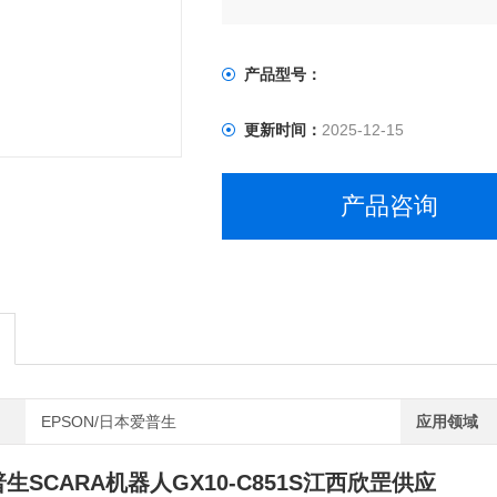
可选轴臂长：650mm、850mm
标准型，洁净及防静电型，防护型等
产品型号：
更新时间：
2025-12-15
产品咨询
EPSON/日本爱普生
应用领域
普生SCARA机器人GX10-C851S江西欣罡
供应