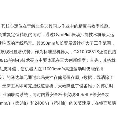
设备，其核心定位在于解决多夹具同步作业中的精度与效率难题。
）高重复定位精度的同时，通过GyroPlus振动抑制技术将最大运
快速响应的产线场景。其850mm加长臂展设计扩大了工作范围，
现出显著优势。作为标准型机器人，GX10-C851S还提供洁
C851S的核心技术亮点主要体现在三大创新维度：首先，其搭载
动态补偿，使机器人在11000mm/s高速运动时仍能保持
池设计的马达单元通过非易失性存储器保存原点数据，既消除了
，无需工具即可完成线缆更换，大幅降低了设备维护的停机时
工业物联网系统，同时内置安全板卡实现SLS/SLP等安全功
m/s（第3轴）和2400°/s（第4轴）的关节速度，在镜面玻璃