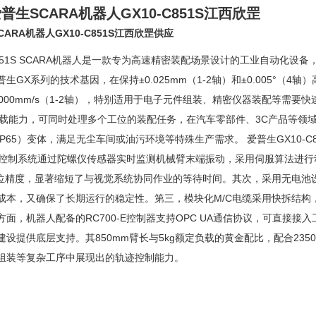
CARA机器人GX10-C851S江西欣罡
供应
C851S SCARA机器人是一款专为高速精密装配场景设计的工业自动化
生GX系列的技术基因，在保持±0.025mm（1-2轴）和±0.005°（4轴
000mm/s（1-2轴），特别适用于电子元件组装、精密仪器装配等需要
负载能力，可同时处理多个工位的装配任务，在汽车零部件、3C产品等领域展
P65）变体，满足无尘车间或油污环境等特殊生产需求。 爱普生GX10-
s振动控制系统通过陀螺仪传感器实时监测机械臂末端振动，采用伺服算法进行
m的定位精度，显著缩短了与视觉系统协同作业的等待时间。其次，采用无电
成本，又确保了长期运行的稳定性。第三，模块化M/C电缆采用快拆结构
面，机器人配备的RC700-E控制器支持OPC UA通信协议，可直接接入
设提供底层支持。其850mm臂长与5kg额定负载的黄金配比，配合2350m
组装等复杂工序中展现出的轨迹控制能力。