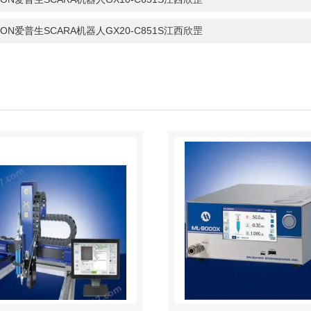
PON爱普生SCARA机器人GX20-C851S江西欣罡