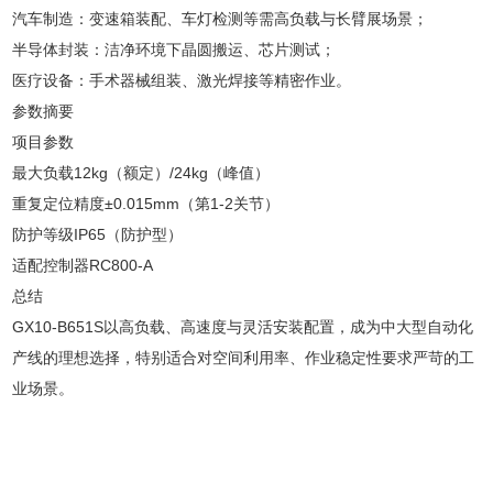
汽车制造‌：变速箱装配、车灯检测等需高负载与长臂展场景；
半导体封装‌：洁净环境下晶圆搬运、芯片测试；
医疗设备‌：手术器械组装、激光焊接等精密作业。
参数摘要‌
项目
参数
最大负载
12kg（额定）/24kg（峰值）
重复定位精度
±0.015mm（第1-2关节）
防护等级
IP65（防护型）
适配控制器
RC800-A
总结‌
GX10-B651S以高负载、高速度与灵活安装配置，成为中大型自动化
产线的理想选择，特别适合对空间利用率、作业稳定性要求严苛的工
业场景。