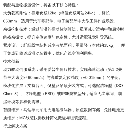
装配与重物搬运设计，具备以下核心特性：
大负载高刚性‌：额定负载12kg（峰值负载可达24kg），臂长
650mm，适用于汽车零部件、电子装配等中大型工件作业场景。
余振抑制技术‌：通过前沿的振动控制算法，显著减少运动中和启停时
的残余振动，提升定位速度与稳定性，尤其适配视觉引导系统。
紧凑设计‌：纤细线性结构减少占地面积，重量轻（本体约35kg），便
于集成到轨道或滑动装置中，优化产线空间利用率。
技术创新‌
动力驱动伺服系统‌：采用爱普生伺服技术，实现高速运动（第1-2关
节最大速度9460mm/s）与高重复定位精度（±0.015mm）的平衡。
模块化扩展‌：支持台面、侧壁及吊顶安装方式，可选配洁净型（ISO
Class 3）、防静电型（ESD）或IP65防护型号，适应无尘车间、潮
湿环境等多样化需求。
智能维护‌：马达单元采用无电池编码器，原点数据存储，免除电池更
换维护；MC线缆快拆设计简化搬运与组装流程。
行业解决方案‌