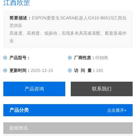
江西欣罡
简要描述：
ESPON爱普生SCARA机器人GX10-B651S江西欣
罡供应
高速度、高精度、低振动，实现多夹具高速装配、配套装箱作
业
高刚性臂
GYROPLUS Technology 降低机器人振动
产品型号：
厂商性质：
经销商
全新 RC700-E 控制器内置安全板卡，拓展安全功能
更新时间：
2025-12-15
访 问 量：
165
可选轴臂长：650mm、850mm
标准型，洁净型&ESD，防护型多种型号
产品咨询
联系我们
产品分类
点击展开+
新闻资讯