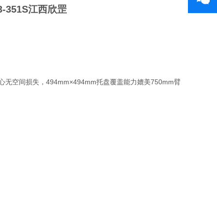
心无空间损失，494mm×494mm托盘覆盖能力媲美750mm臂