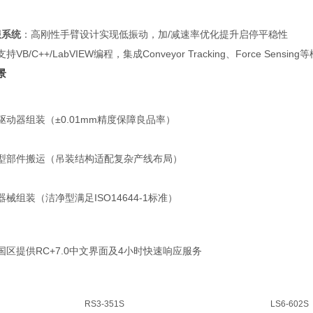
伺服系统
：高刚性手臂设计实现低振动，加/减速率优化提升启停平稳性
支持VB/C++/LabVIEW编程，集成Conveyor Tracking、Force Sen
景
驱动器组装（±0.01mm精度保障良品率）
型部件搬运（吊装结构适配复杂产线布局）
械组装（洁净型满足ISO14644-1标准）
国区提供RC+7.0中文界面及4小时快速响应服务
RS3-351S
LS6-602S