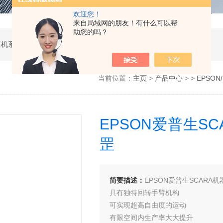
欢迎您！
来自局域网的朋友！有什么可以帮
助您的吗？
软件开发，计算机软硬件及辅助设备零售，计算机系统服务，电子产品销售，日用百货销售，机械设备销售，安防设备销售，通信设备销售，仪器仪表销售，五金产品零售，家用电器销售，化工产品生产（不含许可类化工产品），劳动保护用品销售，建筑材料销售，物联网技术服务，互联网数据服务，大数据服务，信息技术咨询服务，技术服务、技术开发、技术咨询、技术交流、技术转让、技术推广，办公设备租赁服务，计算机及办公设备维修，通讯设备修理，日用电器修理，电子、机械设备维护（不含特种设备），办公设备销售，光电子器件销售，电线、电缆经营，卫生用品和一次性使用医疗用品销售，日用口罩（非医用）销售，医用口罩零售，消毒剂销售（不含危险化学品），文具用品零售，体育用品及器材零售，箱包销售，特种劳动防护用品销售，照相器材及望远镜零售，机械零件、零部件销售，包装材料及制品销售，日用玻璃制品销售，互联网设备销售，气压动力机械及元件销售，气体压缩机械销售，气体、液体分离及纯净设备销售，皮革制品销售，可穿戴智能设备销售，金属丝绳及其制品销售，紧固件销售，金属切割及焊接设备销售，密封件销售，幻灯及投影设备销售，绘图、计算及测量仪器销售，复印和胶印设备销售，电子元器件与机电组件设备销售，导航终端销售，电池销售，技术玻璃制品销售，办公设备耗材销售，轴承、齿轮和传动部件销售，制冷、空调设备销售，智能仪器仪表销售，照相机及器材销售，照明器具销售，云计算设备销售，音响设备销售，物联网设备销售，网络设备销售，纸制品销售，信息系统集成服务，雷达、无线电导航设备专业修理，人工智能硬件销售，信息安全设备销售，电工仪器仪表销售，泵及真空设备销售，计算机软硬件及辅助设备批发，化工产品销售（不含许可类化工产品），工业控制计算机及系统销售，建筑装饰材料销售，日用品批发，电子元器件零售（除依法须经批准的项目外，凭营业执照依法自主开展经营活动）
当前位置：
主页
>
产品中心
> >
EPSO
EPSON爱普生SC
罡
简要描述：
EPSON爱普生SCARA机
具有独特回转手臂机构
可实现超高自由度的运动
有限空间内生产率大大提升