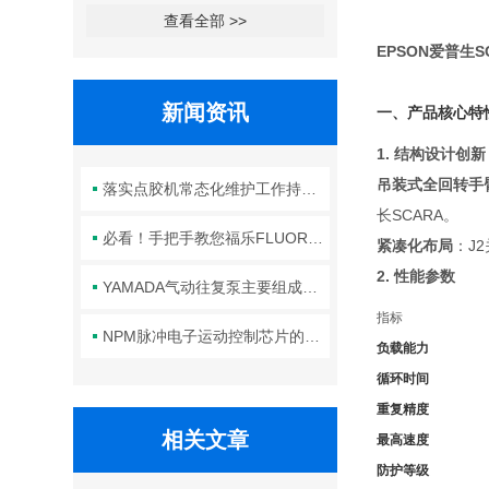
查看全部 >>
EPSON爱普生S
新闻资讯
一、产品核心特
1. 结构设计创新
吊装式全回转手
落实点胶机常态化维护工作持续保障生产线点胶工艺稳定合规
长SCARA。
必看！手把手教您福乐FLUORO真空吸笔头的正确安装方法
紧凑化布局
：J
2. 性能参数
YAMADA气动往复泵主要组成部件的功能特点详解
指标
NPM脉冲电子运动控制芯片的规范安装方法分享
负载能力
循环时间
重复精度
相关文章
最高速度
防护等级