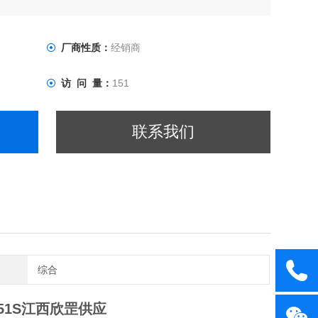
向抓取工件
厂商性质：
经销商
访 问 量：
151
联系我们
综合
351S江西欣罡
供应