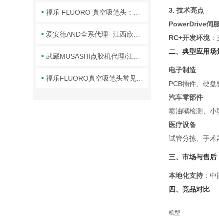
3. 技术亮点
福乐 FLUORO 真空吸笔头：精密操作的核心利器
PowerDrive
爱安德AND全系代理--江西欣罡科技
RC+开发环境
：
二、典型应用场
武藏MUSASHI点胶机代理/江西欣罡科技供应
电子制造
福乐FLUORO真空吸笔头常见故障及对应解决办法大公开
PCB插件、硬盘
汽车零部件
喷油嘴检测、小
医疗设备
试管分拣、手术器
三、市场与售后
本地化支持
：中
四、竞品对比
机型