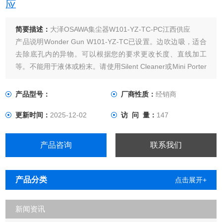
应
简要描述：
大泽OSAWA集尘器W101-YZ-TC-PC江西供应
产品说明Wonder Gun W101-YZ-TC已设置。边吹边吸，适合
去除底孔内的异物。可以根据您的要求更改长度、直线加工
等。不能用于液体或粉末。请使用Silent Cleaner或Mini Porter
Cyclone 。用过的枪W101-YZ-TC软管带2个月管道软管（带两
个袖口）内径φ32×2000mm除尘器PC-1■ 设置内容
产品型号：
厂商性质：
经销商
更新时间：
2025-12-02
访 问 量：
147
产品咨询
联系我们
产品分类
点击展开+
新闻资讯