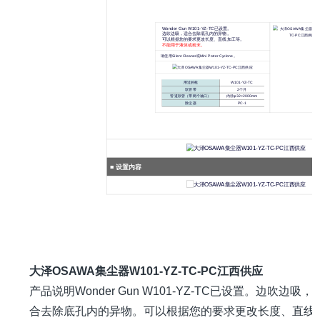
Wonder Gun
W101-YZ-TC
已设置。
边吹边吸，适合去除底孔内的异物。
可以根据您的要求更改长度、直线加工等。
不能用于液体或粉末。
请使用
Silent Cleaner
或
Mini Porter Cyclone 。
用过的枪
W101-YZ-TC
软管带
2个月
管道软管（带两个袖口）
内径φ32×2000mm
除尘器
PC-1
■ 设置内容
大泽OSAWA集尘器W101-YZ-TC-PC江西供应
产品说明Wonder Gun W101-YZ-TC已设置。边吹边吸，
合去除底孔内的异物。可以根据您的要求更改长度、直线